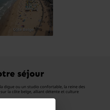
Côte Belge
tre séjour
a digue ou un studio confortable, la reine des
r la côte belge, alliant détente et culture