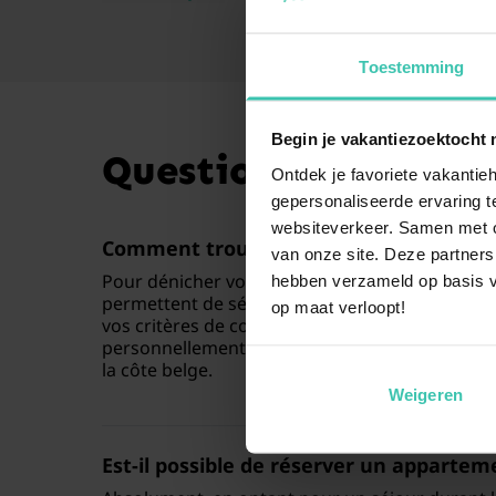
Toestemming
Begin je vakantiezoektocht 
Questions fréquente
Ontdek je favoriete vakantieh
gepersonaliseerde ervaring te
websiteverkeer. Samen met on
Comment trouver le parfait
appartemen
van onze site. Deze partners
Pour dénicher votre perle rare, utilisez nos fil
hebben verzameld op basis v
permettent de sélectionner un
appartement d
op maat verloopt!
vos critères de confort. Chez Villa for You, nos 
personnellement les logements pour vous garan
la côte belge.
Weigeren
Est-il possible de réserver un
apparteme