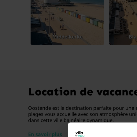
Middelkerke
Bl
Location de vacance
Oostende est la destination parfaite pour une 
plages vous accueille avec son atmosphère uniq
dans cette ville balnéaire dynamique.
En savoir plus