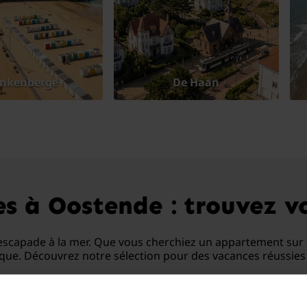
ankenberge
De Haan
s à Oostende : trouvez vo
escapade à la mer. Que vous cherchiez un appartement sur l
ue. Découvrez notre sélection pour des vacances réussies su