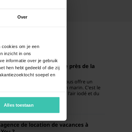
Over
en cookies om je een
n inzicht in ons
e informatie over je gebruik
s d'une
location à Ostende
près de la
t hen hebt gedeeld of die zij
akantiezoektocht soepel en
nt sur la digue d'Ostende
vous offre un
ne vue imprenable sur l'horizon marin. C'est le
aitent profiter pleinement de l'air iodé et du
Alles toestaan
e
agence de location de vacances à
 You ?