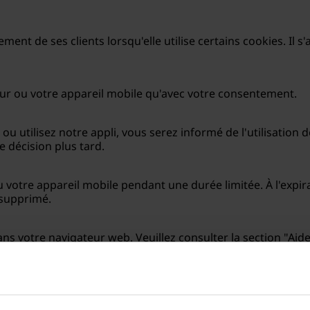
ment de ses clients lorsqu'elle utilise certains cookies. Il
ur ou votre appareil mobile qu'avec votre consentement.
ou utilisez notre appli, vous serez informé de l'utilisation d
e décision plus tard.
u votre appareil mobile pendant une durée limitée. À l'expir
 supprimé.
ans votre navigateur web. Veuillez consulter la section "A
parément pour chaque navigateur, ordinateur ou appareil mob
 peut que vous ne puissiez pas utiliser certaines des fonctio