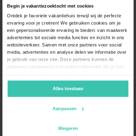
Begin je vakantiezoektocht met cookies
Ontdek je favoriete vakantiehuis terwijl wij de perfecte
ervaring voor je creëren! We gebruiken cookies om je
een gepersonaliseerde ervaring te bieden: van maatwerk
advertenties tot sociale media functies en inzicht in ons
websiteverkeer. Samen met onze partners voor social
media, advertenties en analyse delen we informatie over
je gebruik van onze site. Deze partners kunnen de
gegevens combineren met andere informatie die je met
hen hebt gedeeld of die zij hebben verzameld op basis
van je gebruik van hun diensten. Zo zorgen we ervoor dat
jouw vakantiezoektocht soepel en op maat verloopt!
Alles toestaan
Aanpassen
Weigeren