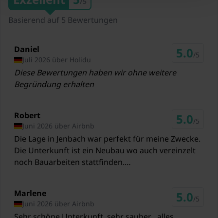
/5
32,1 km
Basierend auf 5 Bewertungen
Skilift Rofan
4,9 km
Daniel
5.0
Skilift Karwendel Bergbahn (Zwölferkopf)
/5
Juli 2026 über Holidu
9,3 km
Diese Bewertungen haben wir ohne weitere
Begründung erhalten
Skilift Spieljoch
13,2 km
Robert
Skilift Ski Juwel Alpbachtal Wildschönau
5.0
/5
Juni 2026 über Airbnb
15,4 km
Die Lage in Jenbach war perfekt für meine Zwecke.
Skilift Kaltenbach
Die Unterkunft ist ein Neubau wo auch vereinzelt
18,7 km
noch Bauarbeiten stattfinden.
Einkaufsmöglichkeiten und Restaurants in direkter
Skilift Kolsassberg
Nähe. Nächste Buchung ist schon erfolgt. 👍🏼
19,1 km
Marlene
5.0
/5
Juni 2026 über Airbnb
Skilift Kellerjoch
Sehr schöne Unterkunft, sehr sauber , alles