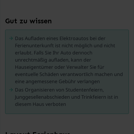
Jenbach in Tirol ist ein idealer Ausgangspunkt für
unvergessliche Urlaubserlebnisse in den Tiroler Alpen.
Gut zu wissen
Der charmante Ort liegt zwischen dem berühmten
Achensee und dem beliebten Zillertal und verbindet
Das Aufladen eines Elektroautos bei der
zentrale Lage mit beeindruckender Natur. Von hier aus
Ferienunterkunft ist nicht möglich und nicht
erreichen Besucher in kurzer Zeit zahlreiche
erlaubt. Falls Sie Ihr Auto dennoch
Ausflugsziele, Wandergebiete und Skigebiete. Ob
unrechtmäßig aufladen, kann der
entspannter Urlaub am Achensee,
Hauseigentümer oder Verwalter Sie für
abwechslungsreiche Wanderungen in den Tiroler
eventuelle Schäden verantwortlich machen und
Bergen oder Wintersport im Zillertal – Jenbach bietet
eine angemessene Gebühr verlangen
zu jeder Jahreszeit vielfältige Möglichkeiten.
Das Organisieren von Studentenfeiern,
Junggesellenabschieden und Trinkfeiern ist in
Besonders bekannt ist Jenbach auch als
diesem Haus verboten
Verkehrsknotenpunkt für historische Bahnen: die
Achenseebahn und die Zillertalbahn. Dadurch eignet
sich der Ort perfekt für Ausflüge ohne Auto und für
Entdeckungstouren durch die Region.