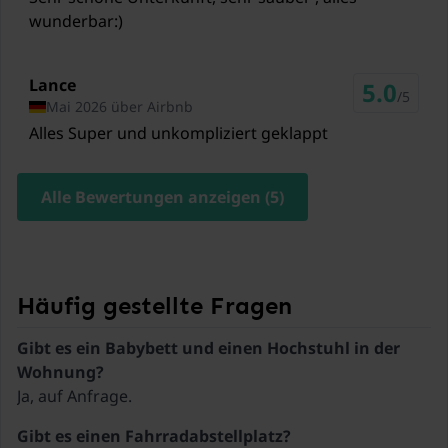
19,5 km
wunderbar:)
Skilift Zillertal Arena
25,5 km
Lance
5.0
/5
Mai 2026 über Airbnb
Skilift Glungezer
Alles Super und unkompliziert geklappt
31,7 km
Skibus
Alle Bewertungen anzeigen (5)
900 Meter
Innsbruck Airport Innsbruck
43 km
Häufig gestellte Fragen
Gibt es ein Babybett und einen Hochstuhl in der
Wohnung?
Ja, auf Anfrage.
Gibt es einen Fahrradabstellplatz?