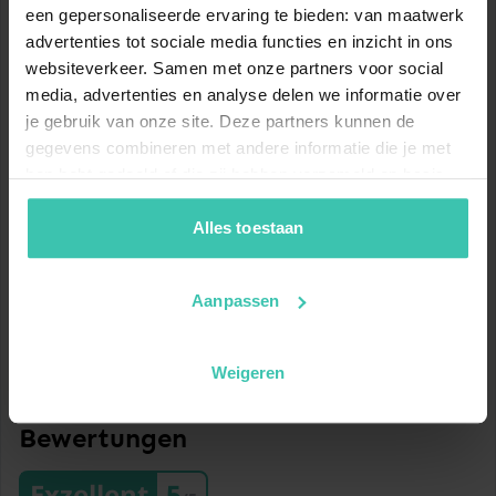
een gepersonaliseerde ervaring te bieden: van maatwerk
advertenties tot sociale media functies en inzicht in ons
Lebensmittel Spar Supermarkt
websiteverkeer. Samen met onze partners voor social
90 Meter
media, advertenties en analyse delen we informatie over
Lebensmittel Mpreis
je gebruik van onze site. Deze partners kunnen de
260 Meter
gegevens combineren met andere informatie die je met
hen hebt gedeeld of die zij hebben verzameld op basis
Restaurants L'antica Cantina
van je gebruik van hun diensten. Zo zorgen we ervoor dat
35 Meter
jouw vakantiezoektocht soepel en op maat verloopt!
Alles toestaan
Restaurants A-Pizza Jenbach
44 Meter
Aanpassen
Restaurants MARKT Imbiss
49 Meter
Weigeren
Restaurants Pizzeria Gusto
80 Meter
Bewertungen
Skilift Mayrhofen
Exzellent
5