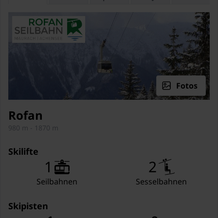
Badezimmer
Dusche
Waschbecken
Toilette
Abstellraum (2 m2)
Terrasse (13 m2)
Fotos
Allgemein
Rofan
1x Parkplatz
980 m - 1870 m
(Gemeinschaftliche Nutzung
mit anderen Gästen)
Skilifte
1
2
Seilbahnen
Sesselbahnen
Skipisten