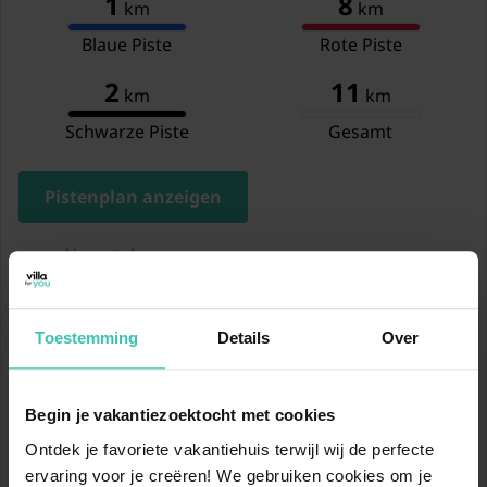
1
8
km
km
Blaue Piste
Rote Piste
2
11
km
km
Schwarze Piste
Gesamt
Pistenplan anzeigen
www.skiresort.de
Standort
Toestemming
Details
Over
Begin je vakantiezoektocht met cookies
Ontdek je favoriete vakantiehuis terwijl wij de perfecte
ervaring voor je creëren! We gebruiken cookies om je
In der Nähe von