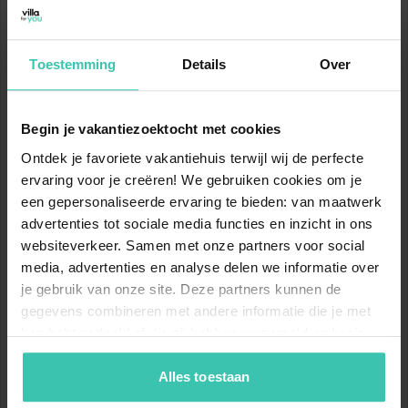
820 m - 2150 m
Toilette
Toilette
Skilifte
Balkon
5
4
Toestemming
Details
Over
Gondelbahnen
Sesselbahnen
Allgemein
Skiabstellraum
Skischuhheizung
Begin je vakantiezoektocht met cookies
5
(Gemeinschaftliche Nutzung
Ontdek je favoriete vakantiehuis terwijl wij de perfecte
mit anderen Gästen)
Schlepplifte
ervaring voor je creëren! We gebruiken cookies om je
een gepersonaliseerde ervaring te bieden: van maatwerk
Sauna (Gemeinschaftliche
Skipisten
advertenties tot sociale media functies en inzicht in ons
Nutzung mit anderen
35
30
km
km
websiteverkeer. Samen met onze partners voor social
Gästen)
media, advertenties en analyse delen we informatie over
Blaue Piste
Rote Piste
je gebruik van onze site. Deze partners kunnen de
Terrasse (Gemeinschaftliche
10
75
gegevens combineren met andere informatie die je met
Nutzung mit anderen
km
km
hen hebt gedeeld of die zij hebben verzameld op basis
Gästen)
Schwarze Piste
Gesamt
van je gebruik van hun diensten. Zo zorgen we ervoor dat
jouw vakantiezoektocht soepel en op maat verloopt!
Alles toestaan
1x Parkplatz
Pistenplan anzeigen