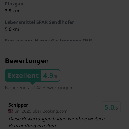
Pinzgau
3,5 km
Lebensmittel SPAR Sendlhofer
5,6 km
Restaurants Harms Gastronomie OEG
190 Meter
Restaurants Premium Küche
Bewertungen
200 Meter
Exzellent
4.9
/5
Restaurants Kebaphaus Alibaba
200 Meter
Basierend auf 42 Bewertungen
Restaurants La Vita e Bella
230 Meter
Schipper
5.0
/5
Juni 2026 über Booking.com
Zug Pinzgauer Lokalbahn Bahnhof Rosental
Diese Bewertungen haben wir ohne weitere
3,4 km
Begründung erhalten