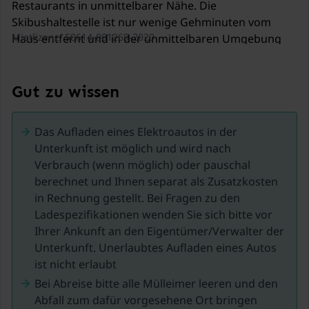
Restaurants in unmittelbarer Nähe. Die
Skibushaltestelle ist nur wenige Gehminuten vom
Mietlizenz: 50614-001269-2020
Haus entfernt und in der unmittelbaren Umgebung
gibt es viele Wanderwege, Langlaufloipen und die
längste Rodelbahn Europas.
Gut zu wissen
Das Aufladen eines Elektroautos in der
Unterkunft ist möglich und wird nach
Verbrauch (wenn möglich) oder pauschal
berechnet und Ihnen separat als Zusatzkosten
in Rechnung gestellt. Bei Fragen zu den
Ladespezifikationen wenden Sie sich bitte vor
Ihrer Ankunft an den Eigentümer/Verwalter der
Unterkunft. Unerlaubtes Aufladen eines Autos
ist nicht erlaubt
Bei Abreise bitte alle Mülleimer leeren und den
Abfall zum dafür vorgesehene Ort bringen