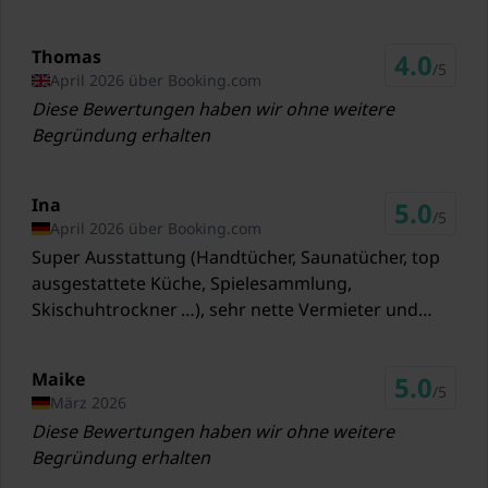
Zug Mittersill Bahnhof
17,2 km
Thomas
4.0
/5
April 2026 über Booking.com
Zug Mittersill Essiger
Diese Bewertungen haben wir ohne weitere
17,8 km
Begründung erhalten
Zug Burk Bahnhof
18,2 km
Ina
5.0
/5
Skilift Kitzsteinhorn/Maiskogel
April 2026 über Booking.com
46,4 km
Super Ausstattung (Handtücher, Saunatücher, top
ausgestattete Küche, Spielesammlung,
Skilift Nagelköpfl
Skischuhtrockner …), sehr nette Vermieter und
34,6 km
eine mega Lage – wir kommen gerne wieder!
Skilift Weißsee Gletscherwelt
Maike
5.0
41,3 km
/5
März 2026
Diese Bewertungen haben wir ohne weitere
Skilift Wildkogel
Begründung erhalten
400 Meter