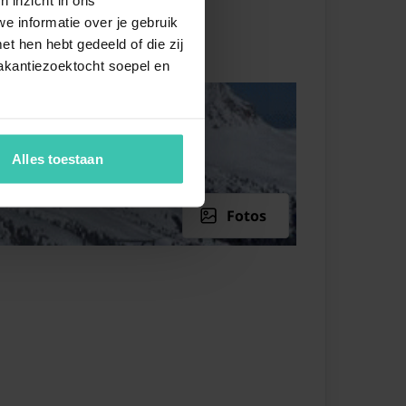
tisch
e informatie over je gebruik
zecke
t hen hebt gedeeld of die zij
akantiezoektocht soepel en
chirrspüler
inzelbett
chbecken
Alles toestaan
pelbett
chbecken
Fotos
zelbett
pelbett
chbecken
che
ette
pelbett
chbecken
che