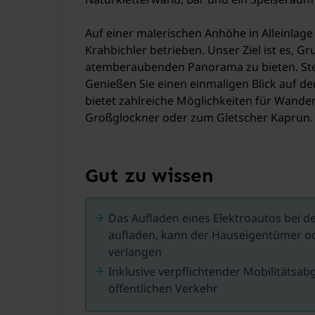
Auf einer malerischen Anhöhe in Alleinlage 
Krahbichler betrieben. Unser Ziel ist es, 
atemberaubenden Panorama zu bieten. Stel
Genießen Sie einen einmaligen Blick auf de
bietet zahlreiche Möglichkeiten für Wand
Großglockner oder zum Gletscher Kaprun.
Das nahegelegene Kristallbad in Wald im Pi
es Freizeiteinrichtungen wie ein Schwimmbad
(15 Minuten mit dem Auto) und Wildkogel A
Gut zu wissen
nächste Skibushaltestelle ist etwa 1 km v
Das Aufladen eines Elektroautos bei de
aufladen, kann der Hauseigentümer od
verlangen
Inklusive verpflichtender Mobilitätsab
öffentlichen Verkehr