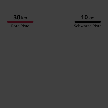
Toil
Schlafzimmer mit Badezimmer
Ein
30
10
Was
km
km
Dus
Rote Piste
Schwarze Piste
Toil
Schlafzimmer mit Badezimmer
Dop
Eta
Was
Dus
Toil
Badezimmer
Bad
Was
Toilette
Balkon
Schlafzimmer
Dop