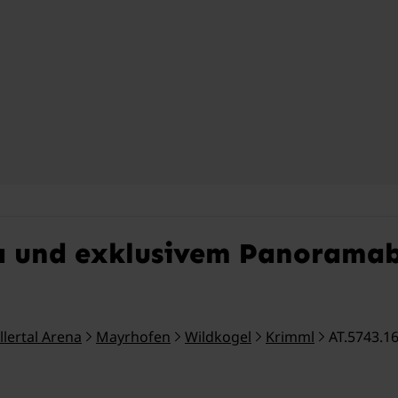
a und exklusivem Panoramab
illertal Arena
Mayrhofen
Wildkogel
Krimml
AT.5743.1