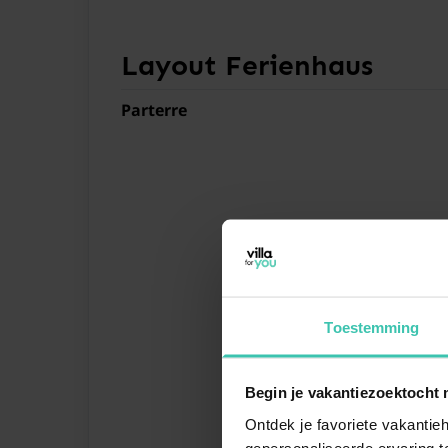
Layout Ferienhaus
Parterre
Toestemming
Begin je vakantiezoektocht 
Ontdek je favoriete vakantieh
gepersonaliseerde ervaring te