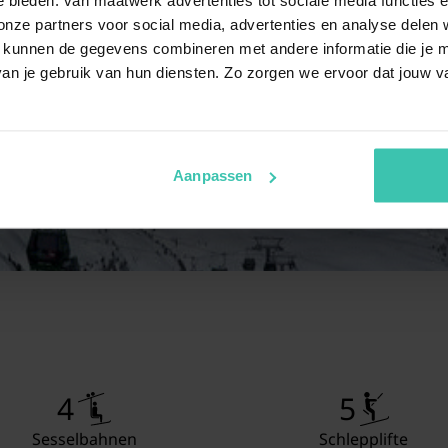
Freizeitraum
Ess
ze partners voor social media, advertenties en analyse delen w
Sit
 kunnen de gegevens combineren met andere informatie die je me
Bar
Mayrhofen
Kaltenbach
an je gebruik van hun diensten. Zo zorgen we ervoor dat jouw v
Ges
Schlafzimmer
2x E
Was
Aanpassen
Schlafzimmer
Dop
Was
2x Schlafzimmer mit Badezimmer
Ein
Dop
Was
Dus
Toil
Schlafzimmer mit Badezimmer
Dop
4
5
Was
Dus
Sesselbahnen
Schlepplifte