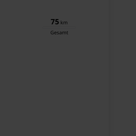
ette
zelbett
75
chbecken
km
che
Gesamt
ette
pelbett
genbett
chbecken
che
ette
ewanne
chbecken
pelbett