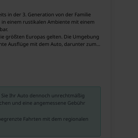
ts in der 3. Generation von der Familie
b in einem rustikalen Ambiente mit einem
bar.
s die größten Europas gelten. Die Umgebung
ante Ausflüge mit dem Auto, darunter zum
fahrt entfernt und ein bisschen weiter gibt
inter locken die Skigebiete Zillertal Arena
eichs nur 10 Minuten entfernt). Die
er macht.
ls Sie Ihr Auto dennoch unrechtmäßig
machen und eine angemessene Gebühr
unbegrenzte Fahrten mit dem regionalen