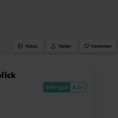
Fotos
Teilen
Favoriten
lick
Sehr gut
4.2
/5
6