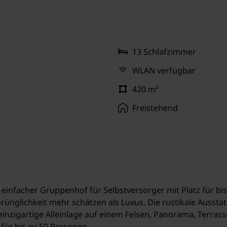
13 Schlafzimmer
WLAN verfügbar
420 m²
Freistehend
r, einfacher Gruppenhof für Selbstversorger mit Platz für bi
prünglichkeit mehr schätzen als Luxus. Die rustikale Ausst
inzigartige Alleinlage auf einem Felsen, Panorama, Terrasse,
für bis zu 50 Personen.