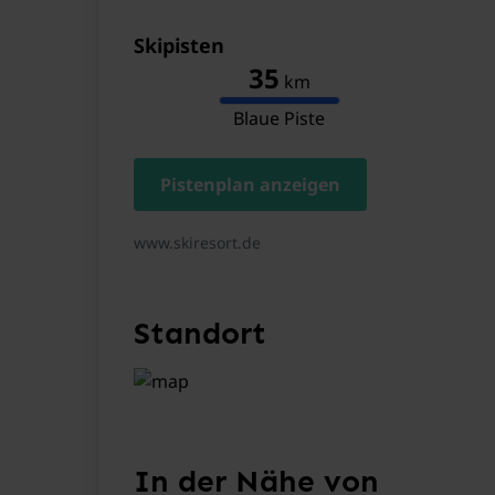
Skipisten
35
km
Blaue Piste
Pistenplan anzeigen
www.skiresort.de
Standort
In der Nähe von
In der 2. Etage