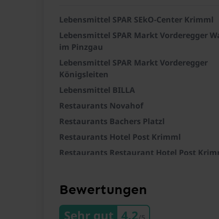
Lebensmittel SPAR SEkO-Center Krimml
Lebensmittel SPAR Markt Vorderegger W
im Pinzgau
Lebensmittel SPAR Markt Vorderegger
Königsleiten
Lebensmittel BILLA
Restaurants Novahof
Restaurants Bachers Platzl
Restaurants Hotel Post Krimml
Restaurants Restaurant Hotel Post Krim
Zug Pinzgauer Lokalbahn Bahnhof Rose
Skilift KitzSki
Bewertungen
Skilift Mayrhofen
Sehr gut
4.2
Skilift Wildkogel
/5