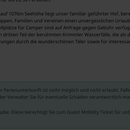
auf 1076m Seehöhe liegt unser familiär geführter Hof, berei
Gruppen, Familien und Vereinen einen unvergesslichen Urlau
lplätze für Camper sind auf Anfrage gegen Gebühr verfüg
n dritten Teil der berühmten Krimmler Wasserfälle, die al
erungen durch die wunderschönen Täler sowie für interess
nzgau lädt zur Entspannung ein und ist nur eine kurze Auto
, Tennisplätze, Minigolf und E-Bike-Verleih zu finden. Im W
rena (mit der längsten beleuchteten Naturrodelbahn Österr
om Hof entfernt, was den Zugang zu den Pisten noch einfach
r Ferienunterkunft ist nicht möglich und nicht erlaubt. Fal
er Verwalter Sie für eventuelle Schäden verantwortlich 
gabe. Diese berechtigt Sie zum Guest Mobility Ticket für 