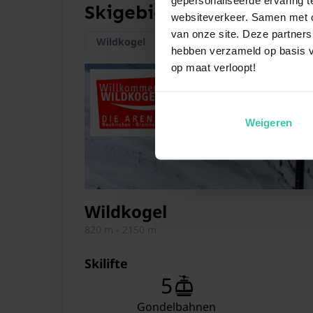
Skigebiete
websiteverkeer. Samen met on
van onze site. Deze partners
Wildkogel
Zillertal Arena
KitzSki
hebben verzameld op basis v
op maat verloopt!
In der 1. Etage
Weigeren
Wildkogel
820 m - 2150 m
Skilifte
5
Gondelbahnen