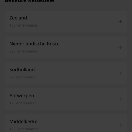
Beliebte Reiseziele
Zeeland
130 Ferienhäuser
Niederländische Küste
223 Ferienhäuser
Südholland
22 Ferienhäuser
Antwerpen
12 Ferienhäuser
Middelkerke
125 Ferienhäuser