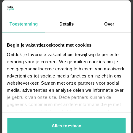
Gibt es Ferienwohnungen in Cadzand mit
Meerblick?
Toestemming
Details
Over
Ja, besonders beliebt sind
Ferienwohnungen mit
Meerblick
, die Ihnen schon beim Aufwachen eine
herrliche Aussicht auf die Nordsee bieten. Viele
Begin je vakantiezoektocht met cookies
Unterkünfte liegen
direkt hinter den Dünen
,
wodurch Sie in kürzester Zeit am Wasser sind. Diese
Ontdek je favoriete vakantiehuis terwijl wij de perfecte
strandnahe Lage macht den Reiz eines Aufenthalts in
ervaring voor je creëren! We gebruiken cookies om je
Cadzand-Bad aus.
een gepersonaliseerde ervaring te bieden: van maatwerk
advertenties tot sociale media functies en inzicht in ons
websiteverkeer. Samen met onze partners voor social
media, advertenties en analyse delen we informatie over
Sind die Unterkünfte in Cadzand für Paare
je gebruik van onze site. Deze partners kunnen de
geeignet?
gegevens combineren met andere informatie die je met
Für Paare ist eine
Ferienwohnung für 2 Personen
in
hen hebt gedeeld of die zij hebben verzameld op basis
Cadzand eine hervorragende Wahl für einen
van je gebruik van hun diensten. Zo zorgen we ervoor dat
romantischen Kurztrip. Diese Apartments sind oft
modern ausgestattet und bieten eine
zentrale Lage
jouw vakantiezoektocht soepel en op maat verloopt!
Alles toestaan
zu den erstklassigen Restaurants des Ortes. So