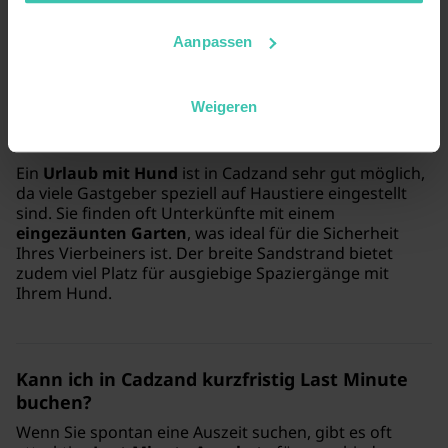
genießen Sie maximale Privatsphäre und sind dennoch
nah am Geschehen.
Aanpassen
Weigeren
Ist Cadzand ein geeignetes Ziel für einen
Urlaub mit Hund?
Ein
Urlaub mit Hund
ist in Cadzand sehr gut möglich,
da viele Gastgeber speziell auf Haustiere eingestellt
sind. Sie finden oft Unterkünfte mit einem
eingezäunten Garten
, was ideal für die Sicherheit
Ihres Vierbeiners ist. Der breite Sandstrand bietet
zudem viel Platz für ausgiebige Spaziergänge mit
Ihrem Hund.
Kann ich in Cadzand kurzfristig Last Minute
buchen?
Wenn Sie spontan eine Auszeit suchen, gibt es oft