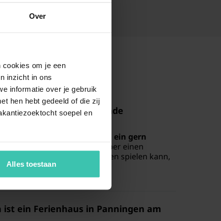
Over
en cookies om je een
n inzicht in ons
e informatie over je gebruik
t hen hebt gedeeld of die zij
rn in Panningen auch
Hunde
akantiezoektocht soepel en
 Panningen, in denen Ihr
Hund ein gern
ieser Häuser verfügen zudem über einen
s Ihr Vierbeiner sicher im Freien spielen kann,
Alles toestaan
 ist ein
Ferienhaus in Panningen
am