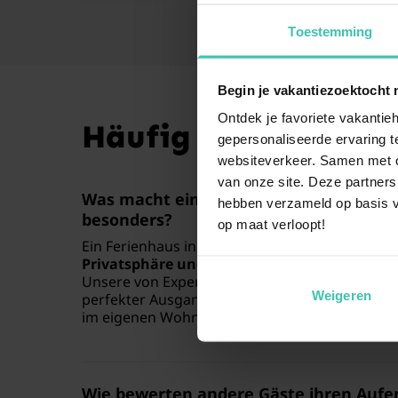
Toestemming
Begin je vakantiezoektocht 
Ontdek je favoriete vakantieh
Häufig gestellte Fr
gepersonaliseerde ervaring te
websiteverkeer. Samen met on
van onze site. Deze partners
Was macht einen
Urlaub in Panningen
i
hebben verzameld op basis v
besonders?
op maat verloopt!
Ein Ferienhaus in Panningen bietet Ihnen die 
Privatsphäre und Komfort
, um die Region Li
Unsere von Experten persönlich besuchten Unt
Weigeren
perfekter Ausgangspunkt für Ausflüge in die 
im eigenen Wohnbereich.
Wie bewerten andere Gäste ihren Aufen