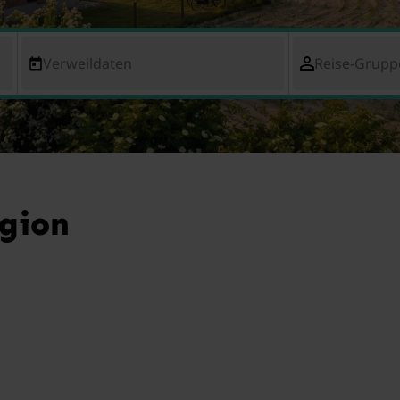
Verweildaten
Reise-Grupp
egion