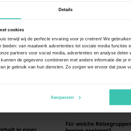
Details
met cookies
uis terwijl wij de perfecte ervaring voor je creëren! We gebruik
agen
 bieden: van maatwerk advertenties tot sociale media functies e
ze partners voor social media, advertenties en analyse delen w
 kunnen de gegevens combineren met andere informatie die je me
n einem Ferienhaus so
Sind in den Ferienhäuse
an je gebruik van hun diensten. Zo zorgen we ervoor dat jouw v
willkommen
?
ideale Mischung aus
Ruhe,
Ja, wir führen Unterkünfte in
mburg authentisch zu erleben.
gesehener Gast
ist. Viele d
erkünfte dienen als
eingezäunten Garten
, sodas
Aanpassen
Natur oder gemütliche Abende
während Sie entspannen.
Für welche Reisegruppen
thalt in einer
besten geeignet?