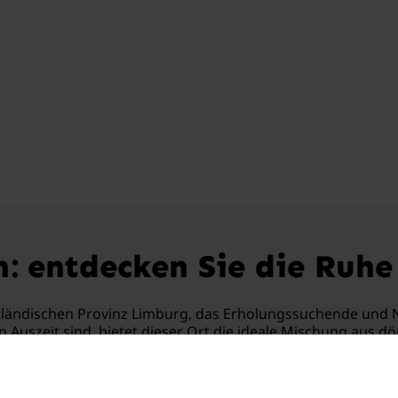
n: entdecken Sie die Ruh
erländischen Provinz Limburg, das Erholungssuchende und 
Auszeit sind, bietet dieser Ort die ideale Mischung aus dör
 sorgfältig ausgewählten Ferienhäuser und lassen Sie den Al