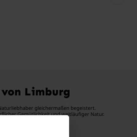
e von Limburg
Naturliebhaber gleichermaßen begeistert.
flicher Gemütlichkeit und weitläufiger Natur.
ltag hinter sich.