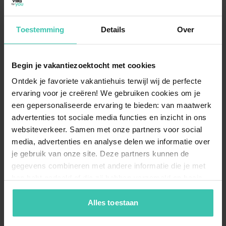
Was macht die Lage zwischen Salzhaff und
Ostsee so besonders?
Toestemming
Details
Over
Die einzigartige Lage bietet Ihnen zwei Wasserwelten:
die
brandungsreiche Ostsee mit ihrer Steilküste
und
das
ruhige, flache Salzhaff
. Dies macht Rerik ideal für
Begin je vakantiezoektocht met cookies
Wassersportler, Segler und Familien mit kleinen
Kindern, die das geschützte Gewässer schätzen.
Ontdek je favoriete vakantiehuis terwijl wij de perfecte
ervaring voor je creëren! We gebruiken cookies om je
een gepersonaliseerde ervaring te bieden: van maatwerk
advertenties tot sociale media functies en inzicht in ons
Worauf sollte ich bei der Buchung einer
websiteverkeer. Samen met onze partners voor social
Ferienwohnung in Rerik achten?
media, advertenties en analyse delen we informatie over
Achten Sie besonders auf die Lage, wenn Sie
direkten
je gebruik van onze site. Deze partners kunnen de
Meerblick
oder die Nähe zum Kurhaus wünschen. Da
gegevens combineren met andere informatie die je met
das Ostseebad sehr beliebt ist, empfiehlt Villa for You
hen hebt gedeeld of die zij hebben verzameld op basis
eine frühzeitige Buchung, besonders wenn Sie eine
Unterkunft am Salzhaff
oder in der Nähe der
van je gebruik van hun diensten. Zo zorgen we ervoor dat
Seebrücke bevorzugen.
jouw vakantiezoektocht soepel en op maat verloopt!
Alles toestaan