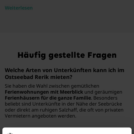
Weiterlesen
Häufig gestellte Fragen
Welche Arten von Unterkünften kann ich im
Ostseebad Rerik mieten?
Sie haben die Wahl zwischen gemütlichen
Ferienwohnungen mit Meerblick
und geräumigen
Ferienhäusern für die ganze Familie
. Besonders
beliebt sind Unterkünfte in der Nähe der Seebrücke
oder direkt am ruhigen Salzhaff, die oft von privaten
Vermietern angeboten werden.