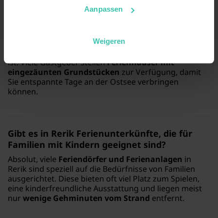
Aanpassen
Ist das Ostseebad Rerik ein gutes Ziel für
einen Urlaub mit Hund?
Weigeren
Ja, Rerik ist sehr
hundefreundlich
und bietet spezielle
Strandabschnitte, an denen Ihr Vierbeiner willkommen
ist. Viele Gastgeber stellen
Ferienhäuser mit
eingezäunten Grundstücken
zur Verfügung, damit
Sie entspannte Tage an der Ostsee verbringen
können.
Gibt es in Rerik Ferienunterkünfte, die für
Familien mit Kindern geeignet sind?
Absolut, viele
Feriendörfer und Ferienanlagen
in
Rerik sind speziell auf die Bedürfnisse von Familien
ausgerichtet. Diese bieten oft viel Platz zum Spielen,
eine kinderfreundliche Ausstattung und liegen meist
nur
wenige Gehminuten vom Strand
entfernt.