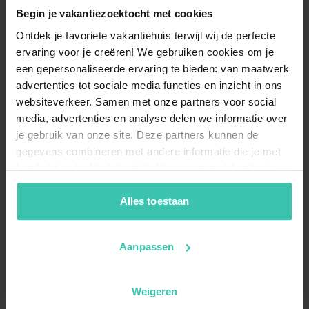
Begin je vakantiezoektocht met cookies
Ontdek je favoriete vakantiehuis terwijl wij de perfecte
ervaring voor je creëren! We gebruiken cookies om je
een gepersonaliseerde ervaring te bieden: van maatwerk
advertenties tot sociale media functies en inzicht in ons
websiteverkeer. Samen met onze partners voor social
media, advertenties en analyse delen we informatie over
je gebruik van onze site. Deze partners kunnen de
gegevens combineren met andere informatie die je met
hen hebt gedeeld of die zij hebben verzameld op basis
van je gebruik van hun diensten. Zo zorgen we ervoor dat
jouw vakantiezoektocht soepel en op maat verloopt!
Alles toestaan
Aanpassen
Weigeren