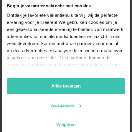
Begin je vakantiezoektocht met cookies
Ontdek je favoriete vakantiehuis terwijl wij de perfecte
ervaring voor je creëren! We gebruiken cookies om je
een gepersonaliseerde ervaring te bieden: van maatwerk
advertenties tot sociale media functies en inzicht in ons
websiteverkeer. Samen met onze partners voor social
media, advertenties en analyse delen we informatie over
je gebruik van onze site. Deze partners kunnen de
gegevens combineren met andere informatie die je met
hen hebt gedeeld of die zij hebben verzameld op basis
van je gebruik van hun diensten. Zo zorgen we ervoor dat
jouw vakantiezoektocht soepel en op maat verloopt!
Alles toestaan
Aanpassen
Weigeren