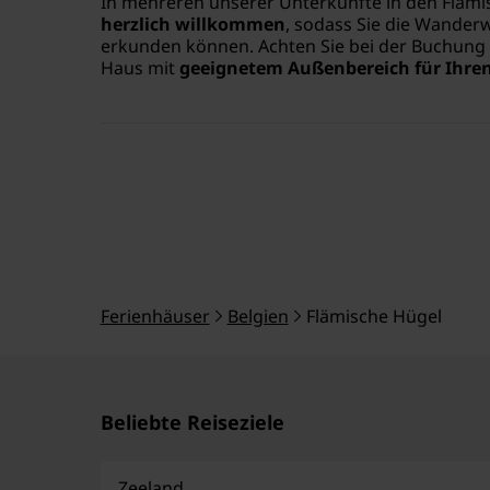
In mehreren unserer Unterkünfte in den Fläm
herzlich willkommen
, sodass Sie die Wande
erkunden können. Achten Sie bei der Buchung 
Haus mit
geeignetem Außenbereich für Ihre
Ferienhäuser
Belgien
Flämische Hügel
Beliebte Reiseziele
Zeeland