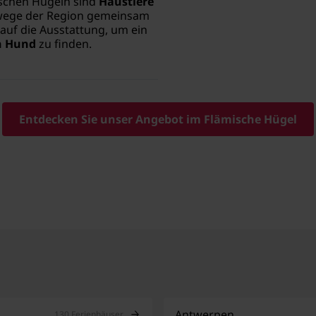
ischen Hügeln sind
Haustiere
rwege der Region gemeinsam
auf die Ausstattung, um ein
n Hund
zu finden.
Entdecken Sie unser Angebot im Flämische Hügel
Antwerpen
130 Ferienhäuser