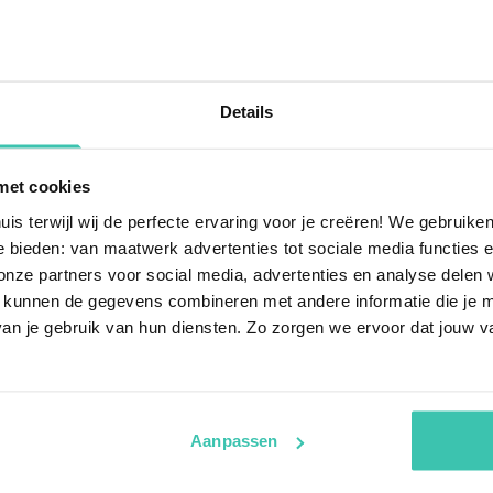
n Flämischen Hügeln entd
Details
lämischen Hügel. Diese Region besticht durch sanfte Erheb
r Radtour erkunden oder einfach die Stille genießen möchte
met cookies
 Sie einen unvergesslichen Aufenthalt in einer unserer sor
uis terwijl wij de perfecte ervaring voor je creëren! We gebruik
 bieden: van maatwerk advertenties tot sociale media functies e
ze partners voor social media, advertenties en analyse delen w
 kunnen de gegevens combineren met andere informatie die je me
an je gebruik van hun diensten. Zo zorgen we ervoor dat jouw v
agen
Aanpassen