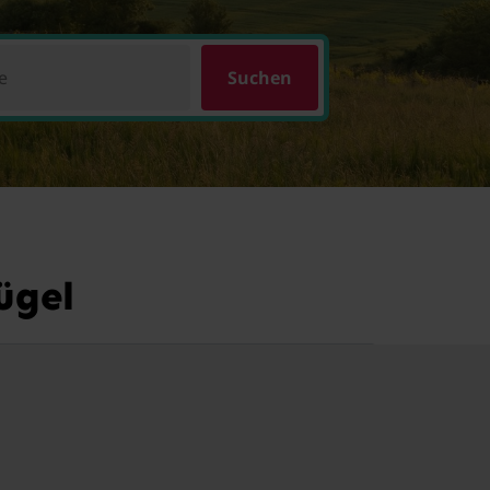
e
Suchen
ügel