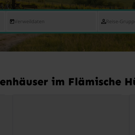
Verweildaten
Reise-Grupp
ienhäuser im Flämische H