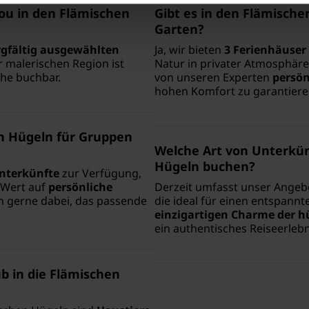
 You in den Flämischen
Gibt es in den Flämisch
Garten?
rgfältig ausgewählten
Ja, wir bieten
3 Ferienhäuser
r malerischen Region ist
Natur in privater Atmosphär
he buchbar.
von unseren Experten
persön
hohen Komfort zu garantiere
en Hügeln für Gruppen
Welche Art von Unterkün
Hügeln buchen?
nterkünfte
zur Verfügung,
r Wert auf
persönliche
Derzeit umfasst unser Angebo
en gerne dabei, das passende
die ideal für einen entspannt
einzigartigen Charme der h
ein authentisches Reiseerlebn
b in die Flämischen