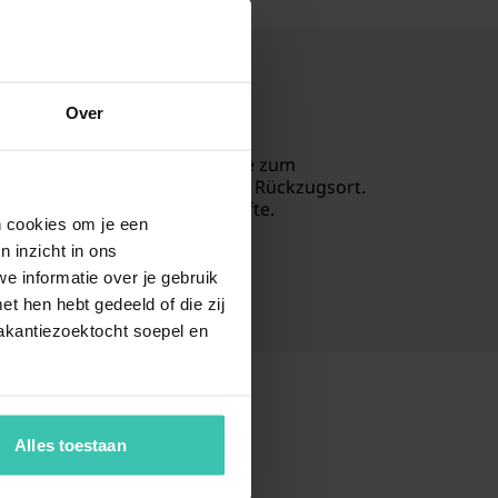
ecken
Over
ungen und weite Ausblicke, die zum
n, hier finden Sie den idealen Rückzugsort.
gfältig ausgewählten Unterkünfte.
en cookies om je een
n inzicht in ons
e informatie over je gebruik
t hen hebt gedeeld of die zij
akantiezoektocht soepel en
Alles toestaan