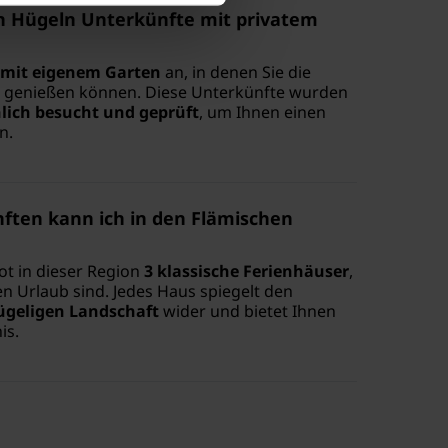
en Hügeln Unterkünfte mit privatem
 mit eigenem Garten
an, in denen Sie die
e genießen können. Diese Unterkünfte wurden
lich besucht und geprüft
, um Ihnen einen
n.
ften kann ich in den Flämischen
t in dieser Region
3 klassische Ferienhäuser
,
en Urlaub sind. Jedes Haus spiegelt den
ügeligen Landschaft
wider und bietet Ihnen
is.