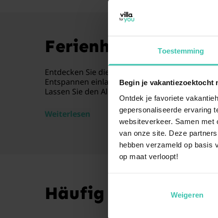
Ferienhäuser in de
Toestemming
Entdecken Sie die malerische Landschaft der F
Entspannen einladen. Ob Sie die Natur bei eine
Begin je vakantiezoektocht 
Lassen Sie den Alltag hinter sich und genießen
Ontdek je favoriete vakantieh
gepersonaliseerde ervaring te
Weiterlesen
websiteverkeer. Samen met on
van onze site. Deze partners
hebben verzameld op basis v
op maat verloopt!
Häufig gestellte Fr
Weigeren