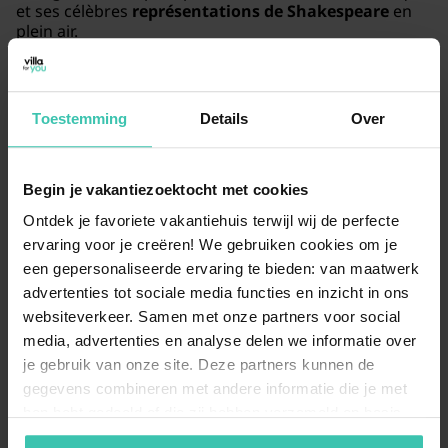
et ses célèbres
représentations de Shakespeare
en
plein air.
Est-il possible de séjourner avec un chien dans
Toestemming
Details
Over
une maison de vacances à Diever ?
Oui, Diever est une destination très accueillante pour
les propriétaires d'animaux grâce aux vastes espaces
Begin je vakantiezoektocht met cookies
naturels qui entourent le village. Plusieurs de nos
Ontdek je favoriete vakantiehuis terwijl wij de perfecte
hébergements acceptent les
chiens
, vous permettant
ervaring voor je creëren! We gebruiken cookies om je
de partager de longues promenades en forêt avec
votre fidèle compagnon. Nous vous conseillons de
een gepersonaliseerde ervaring te bieden: van maatwerk
vérifier les conditions spécifiques de chaque maison
advertenties tot sociale media functies en inzicht in ons
pour garantir un
séjour sans souci
avec votre animal.
websiteverkeer. Samen met onze partners voor social
media, advertenties en analyse delen we informatie over
je gebruik van onze site. Deze partners kunnen de
gegevens combineren met andere informatie die je met
Quel type d'hébergement peut-on réserver à
hen hebt gedeeld of die zij hebben verzameld op basis
Diever ?
van je gebruik van hun diensten. Zo zorgen we ervoor dat