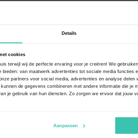
Details
s
met cookies
uis terwijl wij de perfecte ervaring voor je creëren! We gebruik
nt disponibles en Corse-
Peut-on louer une maison
 bieden: van maatwerk advertenties tot sociale media functies e
Oui, une
maison avec piscin
ze partners voor social media, advertenties en analyse delen w
soleil méditerranéen en toute
 d'hébergements, allant de
 kunnen de gegevens combineren met andere informatie die je me
privée ou un accès à un bassi
 de luxe
avec vue sur le
an je gebruik van hun diensten. Zo zorgen we ervoor dat jouw v
détendre après une journée 
îtes authentiques
et des
és pour garantir un séjour
Comment trouver un héb
Aanpassen
Corse-du-Sud ?
en bord de mer en Corse-