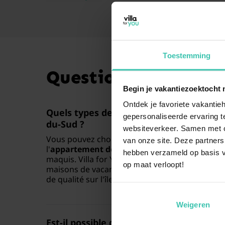
Toestemming
Questions fréquente
Begin je vakantiezoektocht 
Ontdek je favoriete vakantieh
Quels types de locations de vacances so
gepersonaliseerde ervaring te
du-Sud ?
websiteverkeer. Samen met on
Vous pouvez choisir parmi une large sélection
van onze site. Deze partners
l'
appartement de vacances
pratique à la
villa
hebben verzameld op basis v
maquis. Villa for You propose également des
g
op maat verloopt!
maisons de vacances soigneusement sélectionn
de qualité sur l'île de Beauté.
Weigeren
Est-il possible de trouver une location 