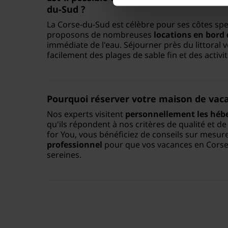
du-Sud ?
La Corse-du-Sud est célèbre pour ses côtes spe
proposons de nombreuses
locations en bord
immédiate de l'eau. Séjourner près du littoral 
facilement des plages de sable fin et des activi
Pourquoi réserver votre maison de vacan
Nos experts visitent
personnellement les hé
qu'ils répondent à nos critères de qualité et de 
for You, vous bénéficiez de conseils sur mesur
professionnel
pour que vos vacances en Corse
sereines.