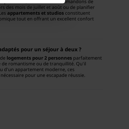
on pas chère
, nous vous recommandons de
s des mois de juillet et août ou de planifier
 Les
appartements et studios
constituent
omique tout en offrant un excellent confort
adaptés pour un séjour à deux ?
 de
logements pour 2 personnes
parfaitement
de romantisme ou de tranquillité. Qu'il
l ou d'un appartement moderne, ces
 nécessaire pour une escapade réussie.