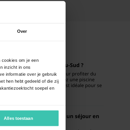
Over
en cookies om je een
 avec piscine en Corse-du-Sud ?
n inzicht in ons
e
est une option très prisée pour profiter du
e informatie over je gebruik
 intimité. Que vous recherchiez une piscine
t hen hebt gedeeld of die zij
n commun, cette installation est idéale pour se
akantiezoektocht soepel en
de randonnée ou de plage.
ergement pas cher pour un séjour en
Alles toestaan