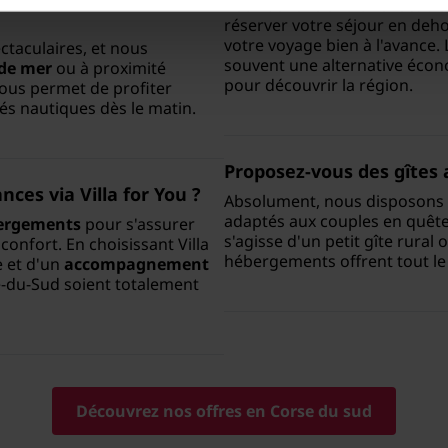
Pour bénéficier d'une
locati
réserver votre séjour en dehor
votre voyage bien à l'avance.
ctaculaires, et nous
souvent une alternative écon
 de mer
ou à proximité
pour découvrir la région.
vous permet de profiter
tés nautiques dès le matin.
Proposez-vous des gîtes 
ces via Villa for You ?
Absolument, nous disposons
adaptés aux couples en quête 
bergements
pour s'assurer
s'agisse d'un petit gîte rura
confort. En choisissant Villa
hébergements offrent tout le
e et d'un
accompagnement
-du-Sud soient totalement
Découvrez nos offres en Corse du sud