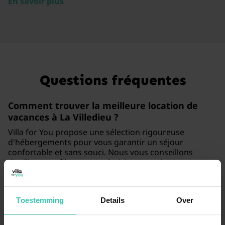
En savoir plus
Questions fréquentes
Comment trouver la meilleure
location de
vacances à La Villedieu
?
Villa for You propose une sélection rigoureuse
d'hébergements pour vous garantir un séjour
confortable et sans souci. Nous vous conseillons
d'utiliser nos filtres pour choisir une maison avec un
jardin privé
ou d'autres équipements spécifiques
selon vos besoins.
Toestemming
Details
Over