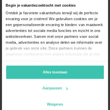
Quels types d'équipements sont disponibles
dans les maisons de vacances ?
Begin je vakantiezoektocht met cookies
Nos propriétés à La Villedieu offrent souvent des
Ontdek je favoriete vakantiehuis terwijl wij de perfecte
prestations de qualité comme une
cheminée ou un
ervaring voor je creëren! We gebruiken cookies om je
feu ouvert
pour une ambiance chaleureuse. Chaque
een gepersonaliseerde ervaring te bieden: van maatwerk
logement est
personnellement visité
par nos experts
advertenties tot sociale media functies en inzicht in ons
pour s'assurer qu'il répond à nos standards
websiteverkeer. Samen met onze partners voor social
d'excellence.
media, advertenties en analyse delen we informatie over
je gebruik van onze site. Deze partners kunnen de
gegevens combineren met andere informatie die je met
Peut-on séjourner avec un
chien à La Villedieu
hen hebt gedeeld of die zij hebben verzameld op basis
?
van je gebruik van hun diensten. Zo zorgen we ervoor dat
Oui, certains de nos hébergements acceptent les
jouw vakantiezoektocht soepel en op maat verloopt!
Alles toestaan
animaux de compagnie, vous permettant de profiter
de vos vacances avec votre fidèle compagnon. Pour
plus de tranquillité, vérifiez si la maison dispose d'un
Aanpassen
jardin clôturé
lors de votre recherche.
Weigeren