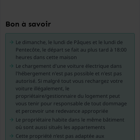
Situé à seulement 500m de l'entrée du circuit de Spa
Francorchamps (La Source),il est un point de chute
idéal pour les amateurs de sport automobile!.
Bon à savoir
Il est aussi à 300 m du centre-ville où vous trouverez
restaurants, commerces et transports en commun.
Le dimanche, le lundi de Pâques et le lundi de
La région est également idéale pour la randonnée et le
Pentecôte, le départ se fait au plus tard à 18:00
vélo dans les forêts ardennaises à proximité!
heures dans cette maison
En hiver, profitez du ski de fond à seulement 2,5 km ou
Le chargement d'une voiture électrique dans
explorez le domaine skiable des Hautes-Fagnes (15
l'hébergement n'est pas possible et n'est pas
km).
autorisé. Si malgré tout vous rechargez votre
voiture illégalement, le
propriétaire/gestionnaire du logement peut
vous tenir pour responsable de tout dommage
et percevoir une redevance appropriée
Le propriétaire habite dans le même bâtiment
où sont aussi situés les appartements
Cette propriété n’est pas adaptée aux