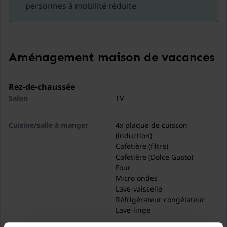
personnes à mobilité réduite
Aménagement maison de vacances
Rez-de-chaussée
Salon
TV
Cuisine/salle à manger
4x plaque de cuisson
(induction)
Cafetière (filtre)
Cafetière (Dolce Gusto)
Four
Micro ondes
Lave-vaisselle
Réfrigérateur congélateur
Lave-linge