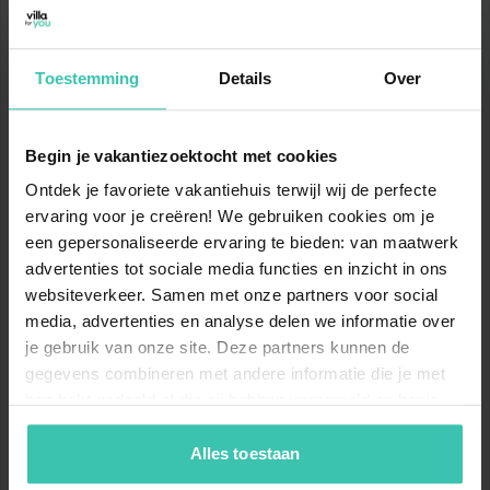
Salle de bain
Douche
Lavabo
Emplacement
WC
Toestemming
Details
Over
Au 1er étage
Chambre avec salle de bain
Lit double
Begin je vakantiezoektocht met cookies
Douche
Ontdek je favoriete vakantiehuis terwijl wij de perfecte
Lavabo
À proximité de
ervaring voor je creëren! We gebruiken cookies om je
een gepersonaliseerde ervaring te bieden: van maatwerk
Chambre en enfilade
2x lit simple
Epicerie Lidl
advertenties tot sociale media functies en inzicht in ons
5,3 km
websiteverkeer. Samen met onze partners voor social
Au 2ème étage
media, advertenties en analyse delen we informatie over
Epicerie ALDI
Chambre (par un escalier
2x lit simple
je gebruik van onze site. Deze partners kunnen de
raide)
5,5 km
gegevens combineren met andere informatie die je met
hen hebt gedeeld of die zij hebben verzameld op basis
Epicerie Delhaize Malmedy
General
van je gebruik van hun diensten. Zo zorgen we ervoor dat
5,6 km
Jardin (privé, partiellement
jouw vakantiezoektocht soepel en op maat verloopt!
Alles toestaan
clôturé)
Epicerie 123locationappeltestko232