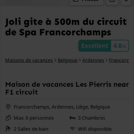
Joli gite à 500m du circuit
de Spa Francorchamps
Excellent
4.8
/5
Maisons de vacances
Belgique
Ardennes
Francorch
Maison de vacances Les Pierris near
F1 circuit
Francorchamps, Ardennes, Liège, Belgique
Max. 6 personnes
3 Chambres
2 Salles de bain
Wifi disponible