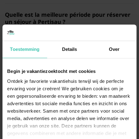
Quelle est la meilleure période pour réserver
un séjour à Pertisau ?
Pertisau est une destination attrayante en toute
saison, que ce soit pour la randonnée en été ou le ski
de fond en hiver. Nous vous recommandons de
réserver votre hébergement tôt
, car ce village très
Toestemming
Details
Over
prisé offre un calme recherché par de nombreux
vacanciers.
Begin je vakantiezoektocht met cookies
Ontdek je favoriete vakantiehuis terwijl wij de perfecte
Comment Villa for You garantit-elle la qualité
ervaring voor je creëren! We gebruiken cookies om je
des maisons à Pertisau ?
een gepersonaliseerde ervaring te bieden: van maatwerk
advertenties tot sociale media functies en inzicht in ons
Nos experts
visitent personnellement les propriétés
pour s'assurer qu'elles répondent à nos critères de
websiteverkeer. Samen met onze partners voor social
qualité et de confort. En choisissant Villa for You, vous
media, advertenties en analyse delen we informatie over
bénéficiez de l'expertise de spécialistes qui
je gebruik van onze site. Deze partners kunnen de
connaissent parfaitement le terrain et les
gegevens combineren met andere informatie die je met
propriétaires locaux.