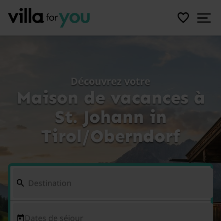
Découvrez votre
Maison de vacances à
St. Johann in
Tirol/Oberndorf
Dates de séjour