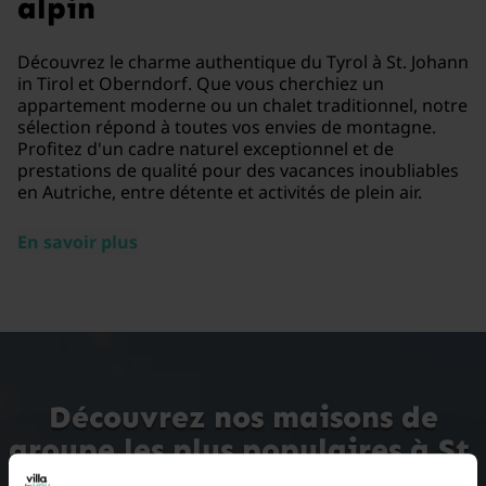
alpin
Découvrez le charme authentique du Tyrol à St. Johann
in Tirol et Oberndorf. Que vous cherchiez un
appartement moderne ou un chalet traditionnel, notre
sélection répond à toutes vos envies de montagne.
Profitez d'un cadre naturel exceptionnel et de
prestations de qualité pour des vacances inoubliables
en Autriche, entre détente et activités de plein air.
En savoir plus
Découvrez nos maisons de
groupe les plus populaires à St.
Johann in Tirol/Oberndorf