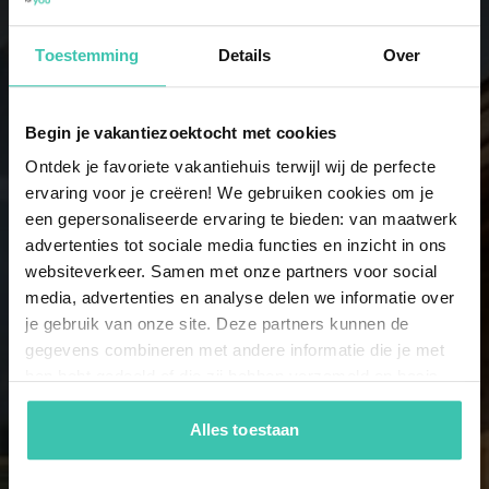
Toestemming
Details
Over
6 personnes
23 maisons de vacances
Begin je vakantiezoektocht met cookies
Ontdek je favoriete vakantiehuis terwijl wij de perfecte
7 personnes
ervaring voor je creëren! We gebruiken cookies om je
21 maisons de vacances
een gepersonaliseerde ervaring te bieden: van maatwerk
advertenties tot sociale media functies en inzicht in ons
websiteverkeer. Samen met onze partners voor social
8 personnes
media, advertenties en analyse delen we informatie over
15 maisons de vacances
je gebruik van onze site. Deze partners kunnen de
gegevens combineren met andere informatie die je met
hen hebt gedeeld of die zij hebben verzameld op basis
9 personnes
van je gebruik van hun diensten. Zo zorgen we ervoor dat
14 maisons de vacances
jouw vakantiezoektocht soepel en op maat verloopt!
Alles toestaan