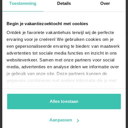
Toestemming
Details
Over
Hasselberg, Schleswig-Holstein
Begin je vakantiezoektocht met cookies
12 Pers.
Ontdek je favoriete vakantiehuis terwijl wij de perfecte
341 €
ervaring voor je creëren! We gebruiken cookies om je
moy./nuit
een gepersonaliseerde ervaring te bieden: van maatwerk
2 387 € moy./semaine
advertenties tot sociale media functies en inzicht in ons
websiteverkeer. Samen met onze partners voor social
media, advertenties en analyse delen we informatie over
je gebruik van onze site. Deze partners kunnen de
Location de vacances en
gegevens combineren met andere informatie die je met
Schleswig-Holstein : entre
hen hebt gedeeld of die zij hebben verzameld op basis
deux mers
van je gebruik van hun diensten. Zo zorgen we ervoor dat
jouw vakantiezoektocht soepel en op maat verloopt!
Alles toestaan
Découvrez le Schleswig-Holstein, une région unique
située entre la mer du Nord et la mer Baltique. Que
Aanpassen
vous soyez attiré par les marées spectaculaires ou par
les eaux calmes des fjords baltiques, cette destination