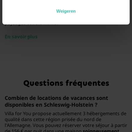
offre un cadre naturel exceptionnel. Nos
hébergements soigneusement sélectionnés vous
Weigeren
permettent de profiter pleinement de l'air marin et des
paysages côtiers infinis.
En savoir plus
Questions fréquentes
Combien de
locations de vacances sont
disponibles en Schleswig-Holstein
?
Villa for You propose actuellement 3 hébergements de
qualité dans cette région prisée du nord de
l'Allemagne. Vous pouvez réserver votre séjour à partir
de 156 € par nuit dans une maison
soigneusement