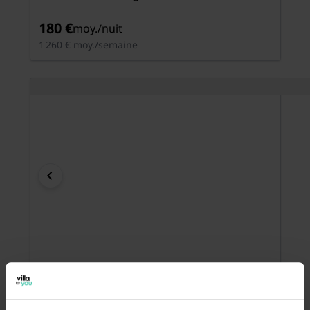
180 €
moy./nuit
1 260 € moy./semaine
Grande maison de vacances, 2 appartements