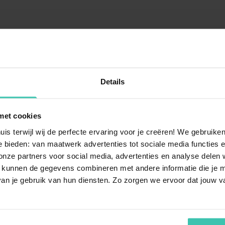
s
Details
d'Ostseebad Rerik si
Quel type d'hébergement
met cookies
Villa for You propose des
mai
uis terwijl wij de perfecte ervaring voor je creëren! We gebruik
avec soin pour leur confort e
ntre les vagues de la
mer
 bieden: van maatwerk advertenties tot sociale media functies e
visitent personnellement les
lzhaff
. Vous profitez ainsi de
ze partners voor social media, advertenties en analyse delen w
surprise sur la côte allemand
r alterner entre baignade en
 kunnen de gegevens combineren met andere informatie die je me
el préservé.
an je gebruik van hun diensten. Zo zorgen we ervoor dat jouw v
Quelles sont les activi
on adaptée pour un
de vacances à Rerik ?