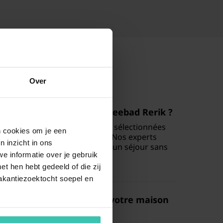
Over
 peut-on réserver à Ostseebad Rerik ?
sons de vacances de qualité
, sélectionnées
en cookies om je een
t leur emplacement privilégié. Nos experts
n inzicht in ons
 logements pour vous garantir un séjour sans
e informatie over je gebruik
e.
t hen hebt gedeeld of die zij
akantiezoektocht soepel en
tés recommandées près de votre maison