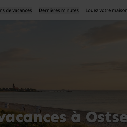
ns de vacances
Dernières minutes
Louez votre maiso
vacances à Osts