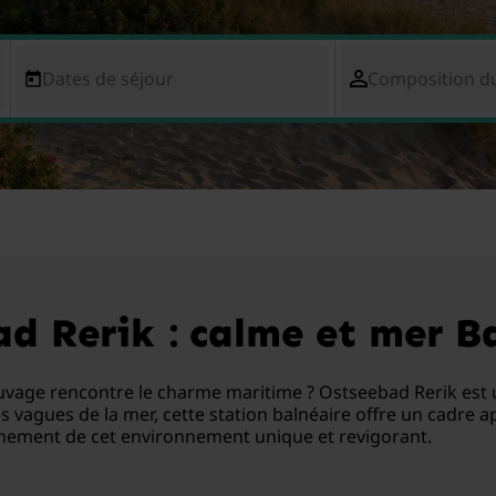
Dates de séjour
Composition d
d Rerik : calme et mer B
vage rencontre le charme maritime ? Ostseebad Rerik est u
les vagues de la mer, cette station balnéaire offre un cadr
inement de cet environnement unique et revigorant.