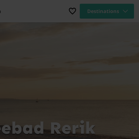
n
Destinations
eebad Rerik