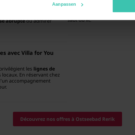
Outre la détente sur les plage
Aanpassen
environs à vélo ou pratiquer l
s recherchant le calme et
de l'eau permet de profiter 
ques. Vous pourrez vous
saut du lit.
ise abrupte
ou admirer
s avec Villa for You
rivilégient les
lignes de
s locaux. En réservant chez
et d'un accompagnement
ur.
Découvrez nos offres à Ostseebad Rerik