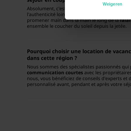
Weigeren
Absolument, c'est un lieu idéal pour les couple
l'authenticité loin des grandes foules touristi
promener main dans la main le long de la
fala
ensemble le coucher du soleil depuis la jetée.
Pourquoi choisir une location de vacance
dans cette région ?
Nous sommes des spécialistes passionnés qui p
communication courtes
avec les propriétaire
nous, vous bénéficiez de conseils d'experts 
personnalisé avant, pendant et après votre séjo