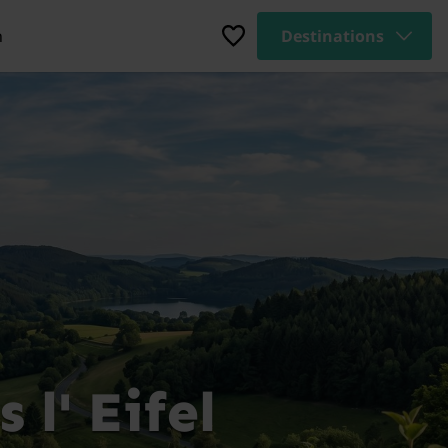
n
Destinations
l' Eifel