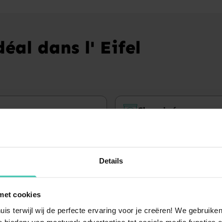
éal dans l' Eifel
auna
Cheminée
maisons de vacances
5 maisons de vacance
Details
met cookies
uis terwijl wij de perfecte ervaring voor je creëren! We gebruik
 bieden: van maatwerk advertenties tot sociale media functies e