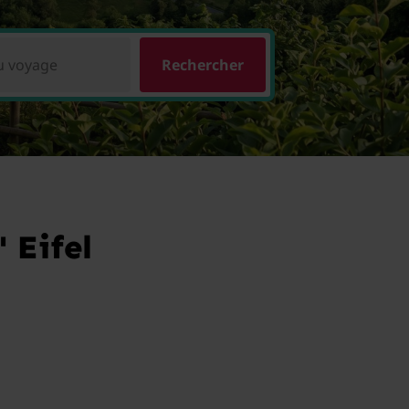
u voyage
Rechercher
 Eifel