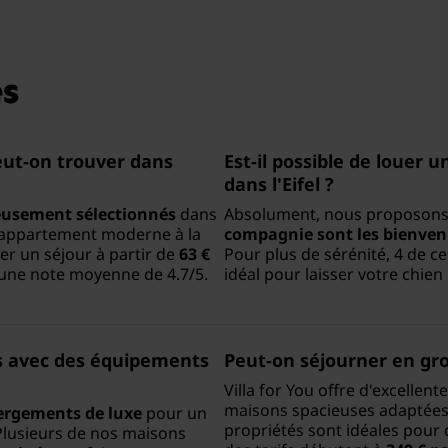
s
eut-on trouver dans
Est-il possible de louer
dans l'Eifel ?
usement sélectionnés
dans
Absolument, nous proposons
l'appartement moderne à la
compagnie sont les bienve
r un séjour à partir de
63 €
Pour plus de sérénité, 4 de c
 une note moyenne de 4.7/5.
idéal pour laisser votre chien
s avec des équipements
Peut-on séjourner en grou
Villa for You offre d'excelle
maisons spacieuses adaptée
rgements de luxe
pour un
propriétés sont idéales pour 
 Plusieurs de nos maisons