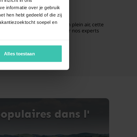
 détente
e informatie over je gebruik
t hen hebt gedeeld of die zij
akantiezoektocht soepel en
me absolu ou des aventures en plein air, cette
soigneusement sélectionnés par nos experts
Alles toestaan
opulaires dans l'