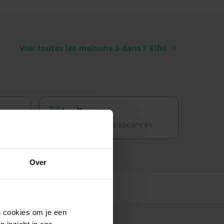
Voir toutes les maisons à dans l' Eifel
Jardin
s
16 maisons de vacances
Over
en cookies om je een
n inzicht in ons