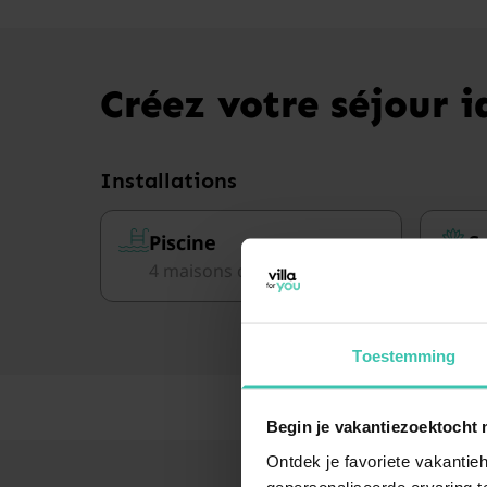
Créez votre séjour id
Installations
Piscine
S
4 maisons de vacances
5 
Toestemming
Begin je vakantiezoektocht 
Ontdek je favoriete vakantieh
gepersonaliseerde ervaring te