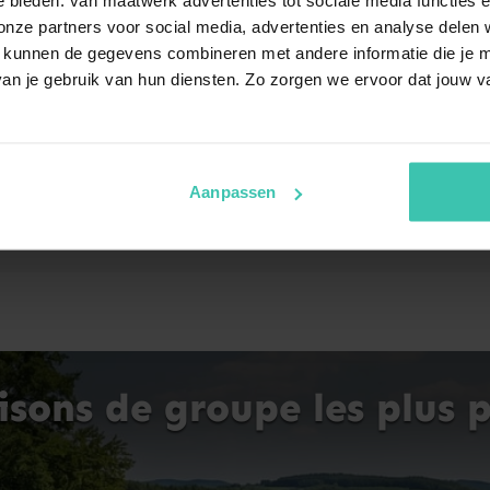
 dans l'Eifel : nature et
ze partners voor social media, advertenties en analyse delen w
 kunnen de gegevens combineren met andere informatie die je me
an je gebruik van hun diensten. Zo zorgen we ervoor dat jouw v
orêts denses et lacs volcaniques. Que vous recherchiez le cal
. Villa for You vous propose des hébergements de qualité, 
entique au cœur de l'Allemagne.
Aanpassen
sons de groupe les plus p