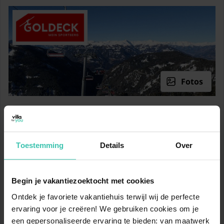
Toilette
In der 1. Etage
2x Schlafzimmer
Doppelbett
Schlafzimmer
Doppelschlafcouch
Fotos
Badezimmer
Badewanne
Infrarotsauna
Goldeck
Waschbecken
547 m - 2142 m
Keller
Toestemming
Details
Over
Skilifte
Wirtschaftsraum
Wäschetrockner
1
2
Waschmaschine
Gondelbahnen
Sesselbahnen
Begin je vakantiezoektocht met cookies
Abstellraum
Ontdek je favoriete vakantiehuis terwijl wij de perfecte
2
ervaring voor je creëren! We gebruiken cookies om je
Schlepplifte
Doppelschlafcouch
een gepersonaliseerde ervaring te bieden: van maatwerk