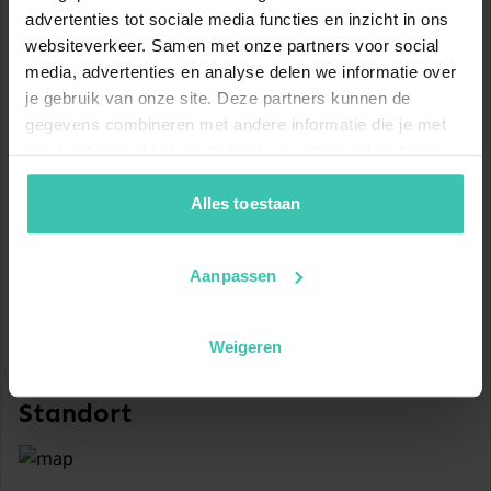
advertenties tot sociale media functies en inzicht in ons
Skipisten
websiteverkeer. Samen met onze partners voor social
Allgemein
10.9
6.8
media, advertenties en analyse delen we informatie over
Garten (alleinige Nutzung,
km
km
je gebruik van onze site. Deze partners kunnen de
umzäunt)
Blaue Piste
Rote Piste
gegevens combineren met andere informatie die je met
hen hebt gedeeld of die zij hebben verzameld op basis
6.7
24.4
BBQ (Holzkohle)
km
km
van je gebruik van hun diensten. Zo zorgen we ervoor dat
Schwarze Piste
Gesamt
jouw vakantiezoektocht soepel en op maat verloopt!
Alles toestaan
2x Parkplatz
Pistenplan anzeigen
Aanpassen
www.skiresort.de
Weigeren
Standort