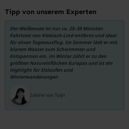
47,3 km
Tipp von unserem Experten
Skilift Nassfeld
47,3 km
Der Weißensee ist nur ca. 25–35 Minuten 
Skilift Bad Kleinkirchheim
Fahrtzeit von Kleblach-Lind entfernt und ideal 
47,5 km
für einen Tagesausflug. Im Sommer lädt er mit 
klarem Wasser zum Schwimmen und 
Entspannen ein, im Winter zählt er zu den 
größten Natureisflächen Europas und ist ein 
Highlight für Eislaufen und 
Winterwanderungen
Sabine van Tuijn