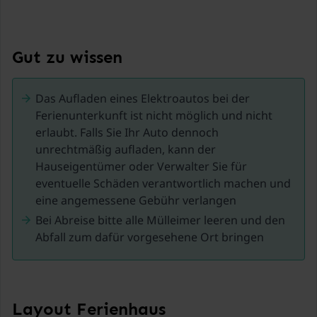
Im sehr geräumigen Wohnzimmer steht ein offener
Kamin zur Verfügung, das Holz wird vom Vermieter
zur Verfügung gestellt.
Gut zu wissen
Sowohl im Erdgeschoss als auch im ersten Stock
befindet sich jeweils ein großes Badezimmer, in der
Das Aufladen eines Elektroautos bei der
oberen Etage finden Sie im Badezimmer eine
Ferienunterkunft ist nicht möglich und nicht
Infrarotsauna.
erlaubt. Falls Sie Ihr Auto dennoch
Der Vermieter stellt weiters eine Waschmaschine
unrechtmäßig aufladen, kann der
sowie einen Trockner zur Verfügung, im Keller hat
Hauseigentümer oder Verwalter Sie für
man auch genug Platz um im Winter nach einem
eventuelle Schäden verantwortlich machen und
Schitag die Skier zu lagern.
eine angemessene Gebühr verlangen
Im Winter bietet die Region rund um Kleblach-Lind
Bei Abreise bitte alle Mülleimer leeren und den
ideale Bedingungen für ruhige Tage in den Bergen.
Abfall zum dafür vorgesehene Ort bringen
Mehrere Skigebiete in der Umgebung sind gut
erreichbar, darunter Zettersfeld bei Lienz (ca. 25–30
Minuten), Hochstein (ca. 30–40 Minuten) sowie das
Skizentrum Sillian im Hochpustertal (ca. 45–60
Minuten) und das Großglockner Resort Kals-Matrei
Layout Ferienhaus