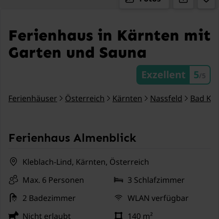
Ferienhaus in Kärnten mit
Garten und Sauna
Exzellent
5
/5
Ferienhäuser
Österreich
Kärnten
Nassfeld
Bad Kle
Ferienhaus Almenblick
Kleblach-Lind, Kärnten, Österreich
Max. 6 Personen
3 Schlafzimmer
2 Badezimmer
WLAN verfügbar
Nicht erlaubt
140 m²