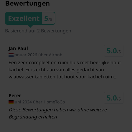
1000 Meter
Bewertungen
Restaurants Gasthaus Post
Exzellent
5
/5
2,3 km
Basierend auf 2 Bewertungen
Zug Kleblach-Lind Bahnhof
3,9 km
Jan Paul
5.0
Skilift Goldeck
/5
Januar 2026 über Airbnb
23,2 km
Een zeer compleet en ruim huis met heerlijke hout
kachel. Er is echt aan van alles gedacht van
Skilift Weissbriach (Gitschtal)
vaatwasser tabletten tot hout voor kachel ruim
27,7 km
voldoende handdoeken en dergelijke. Prachtige
Skilift Kötschach-Mauthen
omgeving, kortom wij hebben genoten van het
Peter
40,7 km
5.0
huis.
/5
Juni 2024 über HomeToGo
Skilift Ankogel
Diese Bewertungen haben wir ohne weitere
45,3 km
Begründung erhalten
Skilift Mölltaler Gletscher