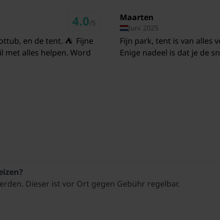
psite was quiet and had a
Maarten
4.0
stem worked seamlessly -
/5
Juni 2025
ems, all was automated.
ttub, en de tent. ⛺️ Fijne
Fijn park, tent is van alles
mperature correct. We
il met alles helpen. Word
Enige nadeel is dat je de s
heizen?
rden. Dieser ist vor Ort gegen Gebühr regelbar.