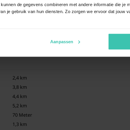
Toil
 kunnen de gegevens combineren met andere informatie die je me
an je gebruik van hun diensten. Zo zorgen we ervoor dat jouw v
Hottub (gegen Gebühr)
Terrasse (überdacht)
Gartenmöbel
Aanpassen
1x Parkplatz (auf allgemeinen Parkplatz)
Spielgeräte (Gemeinschaftliche Nutzung mit
anderen Gästen)
2,4 km
Lademöglichkeit für Elektroautos
3,8 km
4,4 km
5,2 km
70 Meter
1,3 km