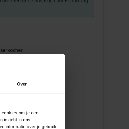
en können ohne Anspruch auf Erstattung
serkocher
hherd (4 Kochplatten, Gas)
feemaschine (Filter)
lschrank
(smart TV)
Over
Etagenbett
pelbett (140 x 200 cm)
en cookies om je een
che
n inzicht in ons
chbecken
e informatie over je gebruik