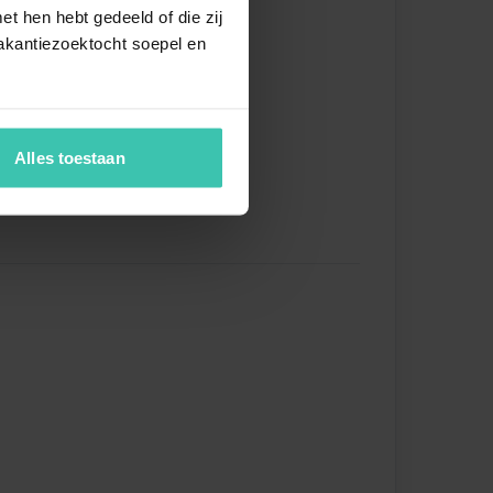
ette
t hen hebt gedeeld of die zij
akantiezoektocht soepel en
Alles toestaan