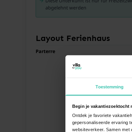
Diese Unterkunft ist nur für Freizei
abgelehnt werden
Layout Ferienhaus
Parterre
Toestemming
Begin je vakantiezoektocht 
Ontdek je favoriete vakantieh
gepersonaliseerde ervaring te
websiteverkeer. Samen met on