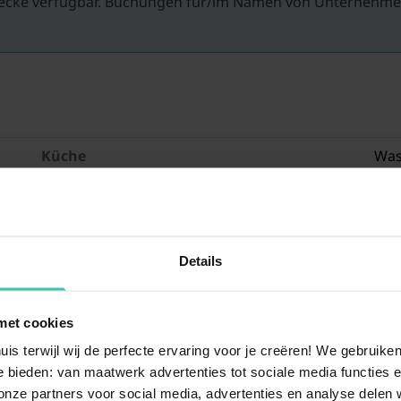
tzwecke verfügbar. Buchungen für/im Namen von Unternehm
Küche
Was
Koc
Kaf
Küh
Wohn/Esszimmer
TV 
Details
Schlafkabine
2x 
met cookies
Schlafkabine
Dop
uis terwijl wij de perfecte ervaring voor je creëren! We gebruik
Badezimmer
Dus
 bieden: van maatwerk advertenties tot sociale media functies e
Was
ze partners voor social media, advertenties en analyse delen w