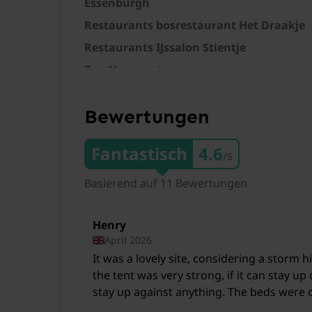
Essenburgh
Restaurants bosrestaurant Het Draakje
Restaurants IJssalon Stientje
Zug Nunspeet
Zug Harderwijk
Bewertungen
Zug Ermelo
Zug Station Ermelo
Fantastisch
4.6
/5
Amsterdam Airport Schiphol Amsterdam
Lelystad Airport Lelystad
Basierend auf 11 Bewertungen
Henry
April 2026
It was a lovely site, considering a storm h
the tent was very strong, if it can stay up
stay up against anything. The beds were
given plenty of bedding. the shower was 