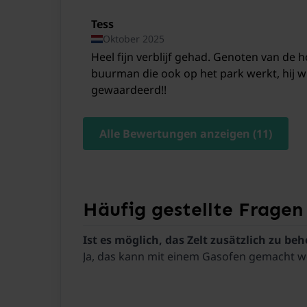
hot, the heater worked well too. The cam
Tess
nice atmosphere. The car registration sy
Oktober 2025
was able to access the site with no probl
Heel fijn verblijf gehad. Genoten van de ho
The hot tub was nice once we got the te
buurman die ook op het park werkt, hij w
really enjoyed our stay!
gewaardeerd!!
Alle Bewertungen anzeigen (11)
Häufig gestellte Fragen
Ist es möglich, das Zelt zusätzlich zu be
Ja, das kann mit einem Gasofen gemacht we