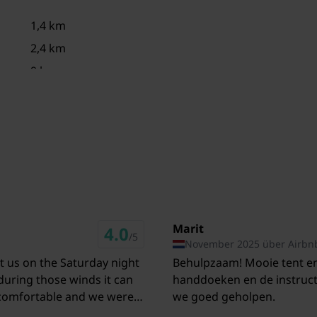
1,4 km
2,4 km
9 km
8 km
12,7 km
12,7 km
83 km
22 km
Marit
4.0
/5
November 2025 über Airbn
it us on the Saturday night
Behulpzaam! Mooie tent en 
 during those winds it can
handdoeken en de instruct
 comfortable and we were
we goed geholpen.
exceptional, powerful and