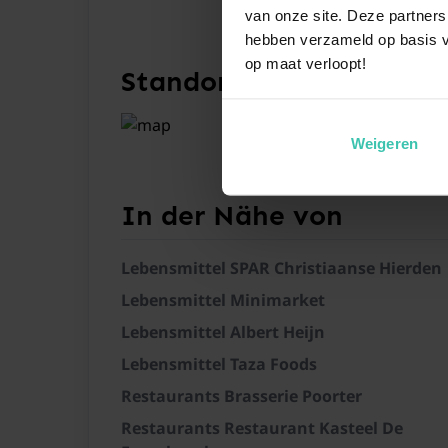
van onze site. Deze partners
hebben verzameld op basis v
Allgemein
op maat verloopt!
Standort
Weigeren
In der Nähe von
Lebensmittel SPAR Christiaanse Hierden
Lebensmittel Minimarket
Lebensmittel Albert Heijn
Lebensmittel Taza Foods
Restaurants Brasserie Poorter
Restaurants Restaurant Kasteel De