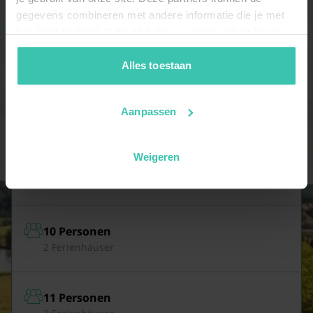
gegevens combineren met andere informatie die je met
7 Personen
hen hebt gedeeld of die zij hebben verzameld op basis
4 Ferienhäuser
van je gebruik van hun diensten. Zo zorgen we ervoor dat
jouw vakantiezoektocht soepel en op maat verloopt!
Alles toestaan
8 Personen
Aanpassen
2 Ferienhäuser
Weigeren
9 Personen
2 Ferienhäuser
10 Personen
2 Ferienhäuser
11 Personen