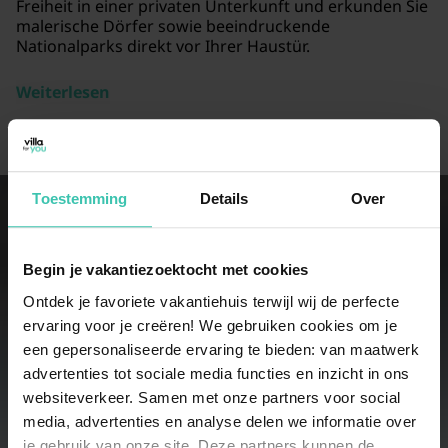
Freiheit in einer privaten Unterkunft und erkunden Sie
malerische Dörfer sowie beeindruckende
Nationalparks direkt vor Ihrer Haustür.
Weiterlesen
Toestemming
Details
Over
Entdecken Sie unsere
Begin je vakantiezoektocht met cookies
beliebtesten Gruppenhäuser in
Ontdek je favoriete vakantiehuis terwijl wij de perfecte
Gelderland
ervaring voor je creëren! We gebruiken cookies om je
een gepersonaliseerde ervaring te bieden: van maatwerk
advertenties tot sociale media functies en inzicht in ons
6 Personen
websiteverkeer. Samen met onze partners voor social
5 Ferienhäuser
media, advertenties en analyse delen we informatie over
je gebruik van onze site. Deze partners kunnen de