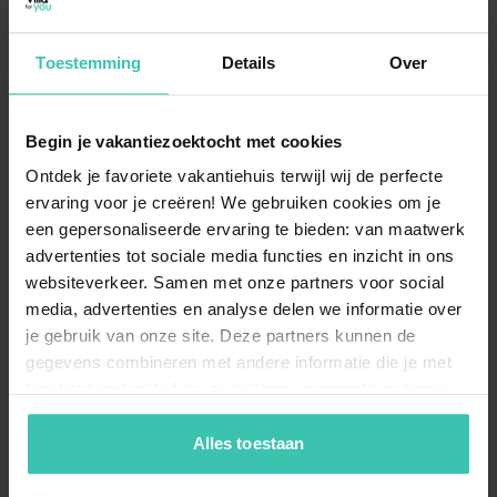
für mein Ferienhaus in Dankerode?
Wir bieten Ihnen ein
sorgfältig ausgewähltes
Angebot
an Unterkünften, die wir persönlich für Sie
Toestemming
Details
Over
besucht haben. Dank unserer
langjährigen Expertise
und kurzen Kommunikationswege zu den
Eigentümern garantieren wir Ihnen einen
Begin je vakantiezoektocht met cookies
erstklassigen Service vor und während Ihres
Aufenthalts.
Ontdek je favoriete vakantiehuis terwijl wij de perfecte
ervaring voor je creëren! We gebruiken cookies om je
een gepersonaliseerde ervaring te bieden: van maatwerk
advertenties tot sociale media functies en inzicht in ons
Welche Ausstattung kann ich in den
websiteverkeer. Samen met onze partners voor social
Ferienhäusern in Dankerode erwarten?
media, advertenties en analyse delen we informatie over
Die Unterkünfte in dieser Region sind meist sehr
je gebruik van onze site. Deze partners kunnen de
individuell und komfortabel
eingerichtet, um Ihnen
gegevens combineren met andere informatie die je met
ein echtes Wohlfühlambiente zu bieten. Oft finden Sie
hen hebt gedeeld of die zij hebben verzameld op basis
Annehmlichkeiten wie eine gut ausgestattete Küche
oder einen
privaten Außenbereich
, der zum
van je gebruik van hun diensten. Zo zorgen we ervoor dat
Verweilen in der Natur einlädt.
jouw vakantiezoektocht soepel en op maat verloopt!
Alles toestaan