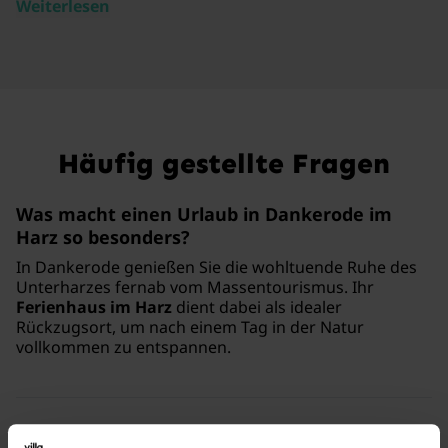
Weiterlesen
Häufig gestellte Fragen
Was macht einen Urlaub in Dankerode im
Harz so besonders?
In Dankerode genießen Sie die wohltuende Ruhe des
Unterharzes fernab vom Massentourismus. Ihr
Ferienhaus im Harz
dient dabei als idealer
Rückzugsort, um nach einem Tag in der Natur
vollkommen zu entspannen.
Warum ist Villa for You der richtige Partner