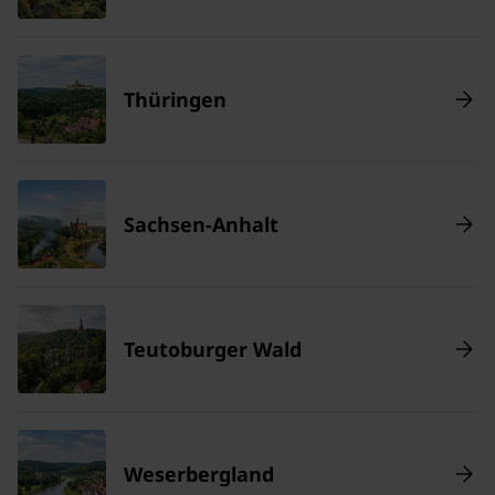
Thüringen
Sachsen-Anhalt
Teutoburger Wald
Weserbergland