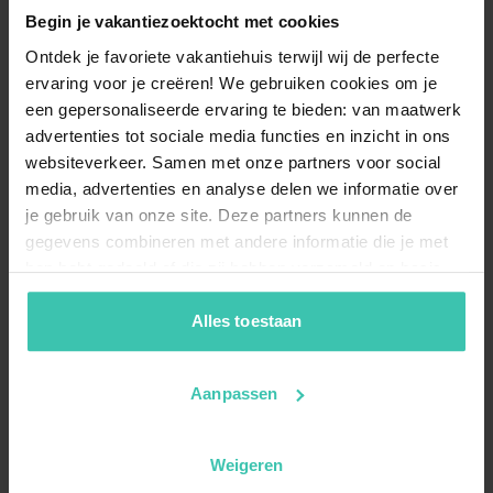
Begin je vakantiezoektocht met cookies
Ontdek je favoriete vakantiehuis terwijl wij de perfecte
ervaring voor je creëren! We gebruiken cookies om je
een gepersonaliseerde ervaring te bieden: van maatwerk
advertenties tot sociale media functies en inzicht in ons
websiteverkeer. Samen met onze partners voor social
media, advertenties en analyse delen we informatie over
je gebruik van onze site. Deze partners kunnen de
gegevens combineren met andere informatie die je met
hen hebt gedeeld of die zij hebben verzameld op basis
van je gebruik van hun diensten. Zo zorgen we ervoor dat
jouw vakantiezoektocht soepel en op maat verloopt!
Alles toestaan
Aanpassen
Weigeren