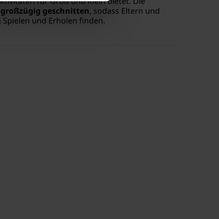
tivitäten für Groß und Klein bietet. Die
t
großzügig geschnitten
, sodass Eltern und
 Spielen und Erholen finden.