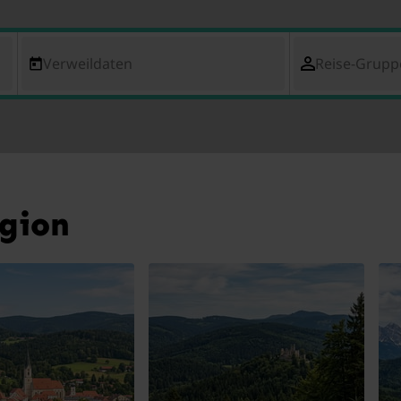
Verweildaten
Reise-Grupp
egion