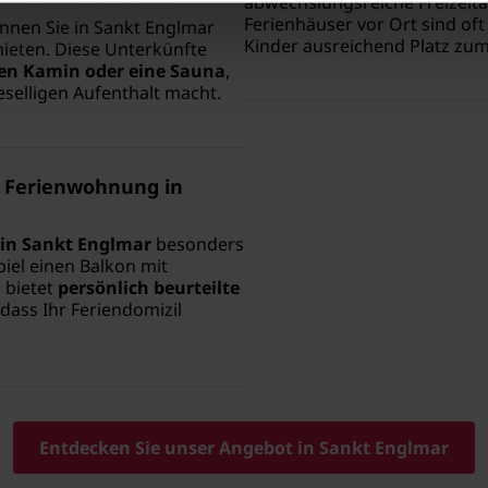
abwechslungsreiche Freizeitak
Ferienhäuser vor Ort sind of
önnen Sie in Sankt Englmar
Kinder ausreichend Platz zum
ieten. Diese Unterkünfte
en Kamin oder eine Sauna
,
eselligen Aufenthalt macht.
r Ferienwohnung in
in Sankt Englmar
besonders
iel einen Balkon mit
 bietet
persönlich beurteilte
 dass Ihr Feriendomizil
Entdecken Sie unser Angebot in Sankt Englmar