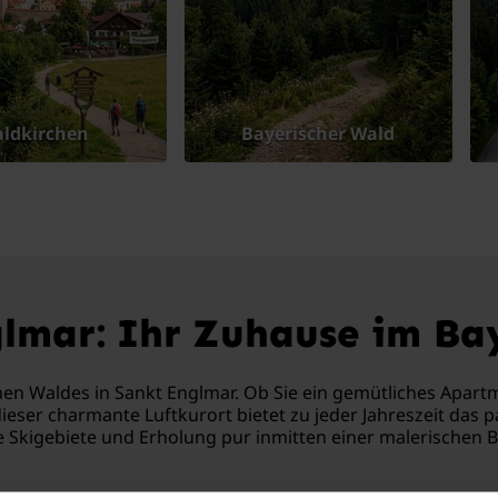
ldkirchen
Bayerischer Wald
glmar: Ihr Zuhause im Ba
hen Waldes in Sankt Englmar. Ob Sie ein gemütliches Apart
ieser charmante Luftkurort bietet zu jeder Jahreszeit das 
Skigebiete und Erholung pur inmitten einer malerischen B