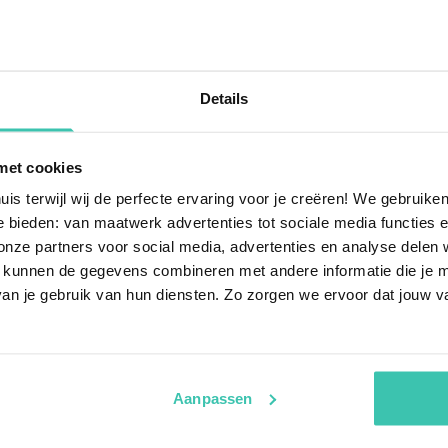
Details
agen
met cookies
uis terwijl wij de perfecte ervaring voor je creëren! We gebruik
ch in Sankt Englmar
Was bietet Sankt Englmar
 bieden: van maatwerk advertenties tot sociale media functies e
ze partners voor social media, advertenties en analyse delen w
Das
Skigebiet in Sankt Eng
 kunnen de gegevens combineren met andere informatie die je me
familienfreundlichen Pisten 
hl an
gemütlichen
Sie Ihren Skiurlaub hier verbr
an je gebruik van hun diensten. Zo zorgen we ervoor dat jouw v
äusern
, die ideal für Ihre
zu den Liften
, die oft direkt
 Unterkünfte sind im
typisch
ie nötige Privatsphäre für
Warum ist Sankt Englmar
Aanpassen
Sankt Englmar gilt als
ausgez
tten oder Chalets?