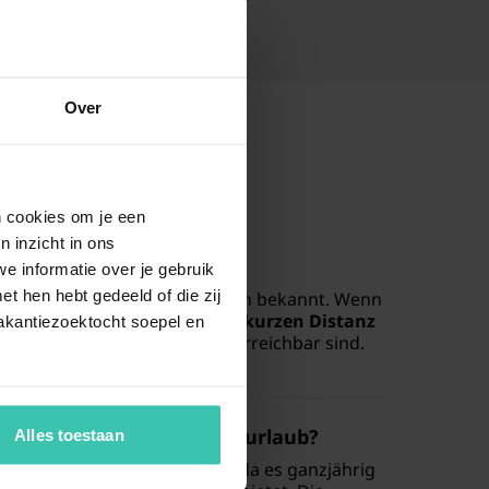
Over
en cookies om je een
 für einen Skiurlaub?
n inzicht in ons
e informatie over je gebruik
lmar
ist besonders für seine
t hen hebt gedeeld of die zij
und gut präparierten Abfahrten bekannt. Wenn
ingen, profitieren Sie von der
kurzen Distanz
akantiezoektocht soepel en
 von Ihrer Unterkunft aus gut erreichbar sind.
 ideal für einen Familienurlaub?
Alles toestaan
eichnetes Ziel für Familien
, da es ganzjährig