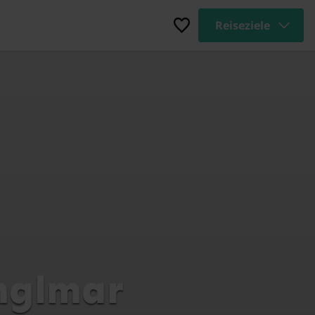
Reiseziele
nglmar