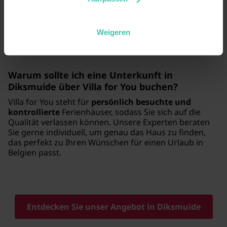
Unterkünfte, in denen Ihr Vierbeiner willkommen ist.
Achten Sie bei der Auswahl auf ein Ferienhaus mit
einem
eingezäunten Garten
, damit Ihr Hund sicher
im Freien spielen kann, während Sie entspannen.
Weigeren
Warum sollte ich eine Unterkunft in
Diksmuide über Villa for You buchen?
Villa for You steht für
persönlich besuchte und
kontrollierte
Ferienhäuser, sodass Sie sich auf die
Qualität verlassen können. Unsere Experten beraten
Sie gerne individuell, um genau das Haus zu finden,
das perfekt zu Ihren Wünschen für einen Urlaub in
Belgien passt.
Entdecken Sie unser Angebot in Diksmuide