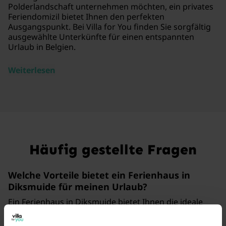
Polderlandschaft unternehmen möchten, ein privates
Feriendomizil bietet Ihnen den perfekten
Ausgangspunkt. Bei Villa for You finden Sie sorgfältig
ausgewählte Unterkünfte für einen entspannten
Urlaub in Belgien.
Weiterlesen
Häufig gestellte Fragen
Welche Vorteile bietet ein Ferienhaus in
Diksmuide für meinen Urlaub?
Ein Ferienhaus in Diksmuide bietet Ihnen die ideale
Basis, um die
historische Altstadt
und die weite
Polderlandschaft Westflanderns flexibel zu erkunden.