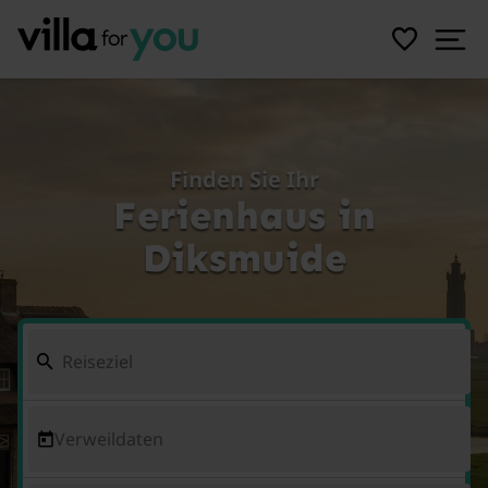
Finden Sie Ihr
Ferienhaus in
Diksmuide
Verweildaten