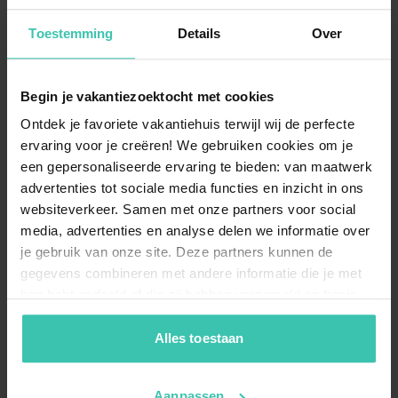
Sie genießen viel Privatsphäre, oft ergänzt durch einen
eigenen Garten
, was besonders für Familien und
Toestemming
Details
Over
Erholungssuchende attraktiv ist.
Begin je vakantiezoektocht met cookies
Gibt es in Diksmuide Unterkünfte mit
Ontdek je favoriete vakantiehuis terwijl wij de perfecte
speziellen Wellness-Einrichtungen?
ervaring voor je creëren! We gebruiken cookies om je
een gepersonaliseerde ervaring te bieden: van maatwerk
Für besondere Entspannung sorgen Unterkünfte, die
mit einer
privaten Sauna
oder einem Kamin
advertenties tot sociale media functies en inzicht in ons
ausgestattet sind. Diese sorgfältig ausgewählten
websiteverkeer. Samen met onze partners voor social
Häuser bieten Ihnen nach einem Tag an der frischen
media, advertenties en analyse delen we informatie over
Luft den perfekten Rückzugsort mit gehobenem
je gebruik van onze site. Deze partners kunnen de
Komfort.
gegevens combineren met andere informatie die je met
hen hebt gedeeld of die zij hebben verzameld op basis
van je gebruik van hun diensten. Zo zorgen we ervoor dat
Kann ich meinen Hund mit in ein Ferienhaus
jouw vakantiezoektocht soepel en op maat verloopt!
Alles toestaan
nach Diksmuide nehmen?
Ja, in Diksmuide finden Sie haustierfreundliche
Aanpassen