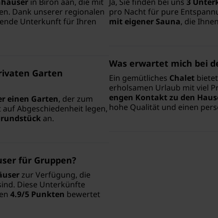
nhäuser
in Biron aan, die mit
Ja, Sie finden bei uns
3 Unter
en. Dank unserer regionalen
pro Nacht für pure Entspannu
ssende Unterkunft für Ihren
mit eigener Sauna
, die Ihn
Was erwartet mich bei de
rivaten Garten
Ein gemütliches
Chalet
bietet
erholsamen Urlaub mit viel 
engen Kontakt zu den Hau
er einen Garten
, der zum
hohe Qualität und einen persö
rt auf Abgeschiedenheit legen,
Grundstück
an.
user für Gruppen?
äuser
zur Verfügung, die
sind. Diese Unterkünfte
den
4.9/5 Punkten
bewertet