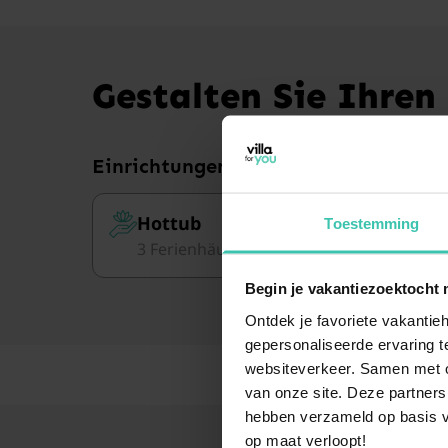
Gestalten Sie Ihren
Einrichtungen
Hottub
S
Toestemming
3 Ferienhäuser
3 
Begin je vakantiezoektocht 
Ontdek je favoriete vakantieh
gepersonaliseerde ervaring te
websiteverkeer. Samen met on
van onze site. Deze partners
hebben verzameld op basis v
op maat verloopt!