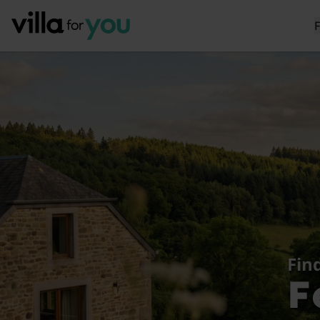
Fin
F