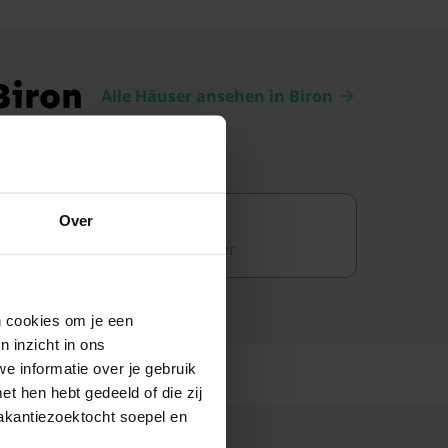
Biron
Alle Häuser ansehen in Biron
Garten
Over
5 Ferienhäuser
en cookies om je een
n inzicht in ons
e informatie over je gebruik
t hen hebt gedeeld of die zij
akantiezoektocht soepel en