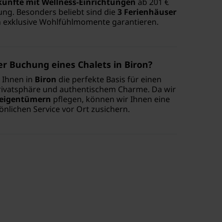
künfte mit Wellness-Einrichtungen
ab 201 €
ng. Besonders beliebt sind die
3 Ferienhäuser
en exklusive Wohlfühlmomente garantieren.
r Buchung eines Chalets in Biron?
 Ihnen in
Biron
die perfekte Basis für einen
Privatsphäre und authentischem Charme. Da wir
seigentümern
pflegen, können wir Ihnen eine
nlichen Service vor Ort zusichern.