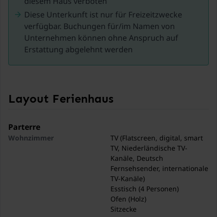
diesem Haus verboten
durch die Landschaft radeln oder an der Küste
Diese Unterkunft ist nur für Freizeitzwecke
entlang wandern und die schöne Landschaft
verfügbar. Buchungen für/im Namen von
genießen.
Unternehmen können ohne Anspruch auf
Erstattung abgelehnt werden
Natürlich darf ein Strandbesuch nicht fehlen, denn zu
jeder Jahreszeit ist es schön, an den Stränden von
Ouddorp zu sein. Es gibt viele nette Strandbars für
einen leckeren Snack oder einen Drink.
Layout Ferienhaus
Es gibt auch viel Platz für Sportbegeisterte. Die
Strände sind ideal für Aktivitäten wie Schwimmen,
Parterre
Kitesurfen und Windsurfen. Die Strände von Goeree-
Wohnzimmer
TV (Flatscreen, digital, smart
Overflakkee sind breit und sauber, ideal für einen
TV, Niederländische TV-
Kanäle, Deutsch
Tagesausflug
Fernsehsender, internationale
.
TV-Kanäle)
Esstisch (4 Personen)
Ofen (Holz)
Sitzecke