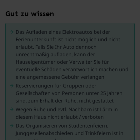
Insel Goeree-Overflakkee in der Provinz Südholland.
Es bietet verschiedene Aktivitäten und Attraktionen.
Gut zu wissen
Goedereede hat ein charmantes historisches Zentrum
mit gut erhaltenen Gebäuden und Straßen, die zum
Das Aufladen eines Elektroautos bei der
Bummeln einladen. Besuchen Sie auch die Grote Kerk
Ferienunterkunft ist nicht möglich und nicht
aus dem 15. Jahrhundert und schlendern Sie am alten
erlaubt. Falls Sie Ihr Auto dennoch
Hafen entlang. Erklimmen Sie den Turm der Großen
unrechtmäßig aufladen, kann der
Kirche und genießen Sie die Aussicht auf die
Hauseigentümer oder Verwalter Sie für
Umgebung. Der Turm ist ein markantes Merkmal der
eventuelle Schäden verantwortlich machen und
Stadt und bietet einen atemberaubenden
eine angemessene Gebühr verlangen
Panoramablick.
Reservierungen für Gruppen oder
Gesellschaften von Personen unter 25 Jahren
In der Umgebung gibt es viele Naturschönheiten zu
sind, zum Erhalt der Ruhe, nicht gestattet
entdecken. Erkunden Sie zum Beispiel die nahe
gelegenen Naturschutzgebiete wie das Kwade Hoek,
Wegen Ruhe und evtl. Nachbarn ist Lärm in
ein wunderschönes Naturschutzgebiet mit Dünen,
diesem Haus nicht erlaubt / verboten
Stränden und Grasland. Hier kann man wunderbar
Das Organisieren von Studentenfeiern,
wandern und Vögel beobachten. In der Region gibt es
Junggesellenabschieden und Trinkfeiern ist in
ausgedehnte Rad- und Wanderwege. Sie können