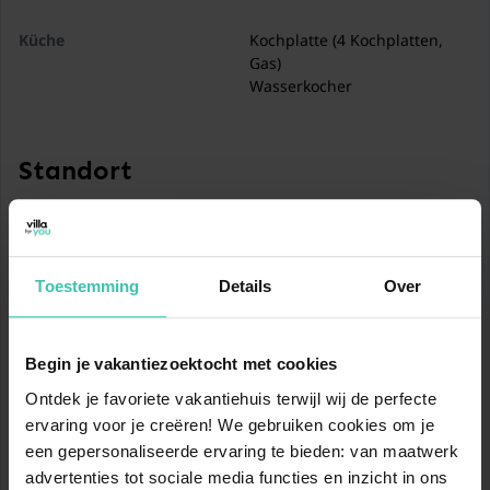
Küche
Kochplatte (4 Kochplatten,
Gas)
Wasserkocher
Toaster
Dunstabzugshaube
Kaffeemaschine (Filter)
Standort
Kombi-Mikrowelle
Geschirrspüler
Kühlschrank
Stabmixer
Toestemming
Details
Over
Schlafzimmer
2x Einzelbett (Boxspring, 80 x
In der Nähe von
200 cm)
Begin je vakantiezoektocht met cookies
Meer Noordzeestrand
Schlafzimmer
Doppelbett (140 x 200 cm)
5 km
Ontdek je favoriete vakantiehuis terwijl wij de perfecte
ervaring voor je creëren! We gebruiken cookies om je
Meer Strand Noordzeestrand
Badezimmer
Dusche
een gepersonaliseerde ervaring te bieden: van maatwerk
5 km
Waschbecken
advertenties tot sociale media functies en inzicht in ons