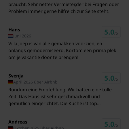
braucht. Sehr netter Vermieter,der bei Fragen oder
Restaurants Poke Bowl Aan Zee
Problem immer gerne hilfreich zur Seite steht.
3,3 km
Restaurants Hartje Holland V.O.F.
Hans
3,3 km
5.0
/5
Juni 2026
Amsterdam Airport Schiphol Amsterdam
Villa Joep is van alle gemakken voorzien, en
99 km
onlangs gemoderniseerd, Kortom een prima plek
om je vakantie door te brengen!
Antwerp International Airport (Deurne) Antwerp
99 km
Svenja
5.0
Rotterdam The Hague Airport Rotterdam
/5
April 2026 über Airbnb
55 km
Rundum eine Empfehlung! Wir hatten eine tolle
Zeit. Das Haus ist sehr geschmackvoll und
gemütlich eingerichtet. Die Küche ist top
ausgestattet. Der Gastgeber war sehr freundlich
und hilfsbereit. Das Kingsize-Bett war leider
Andreas
5.0
deutlich schmaler als erwartet- eher ein Queensize-
/5
Oktober 2025 über Airbnb