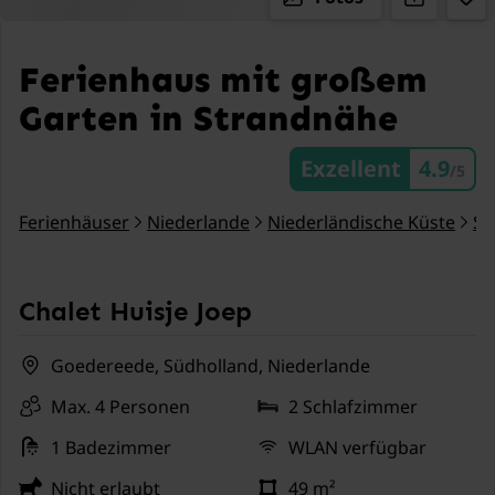
Ferienhaus mit großem
Garten in Strandnähe
Exzellent
4.9
/5
Ferienhäuser
Niederlande
Niederländische Küste
Sü
Chalet Huisje Joep
Goedereede, Südholland, Niederlande
Max. 4 Personen
2 Schlafzimmer
1 Badezimmer
WLAN verfügbar
Nicht erlaubt
49 m²