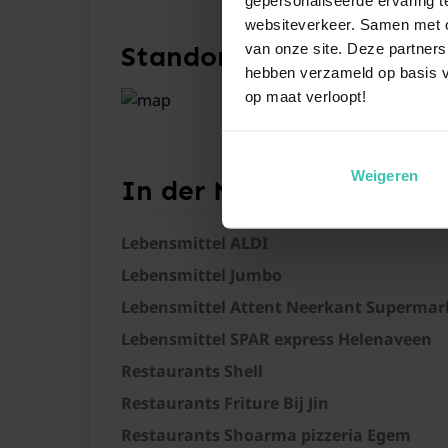
websiteverkeer. Samen met on
van onze site. Deze partners
Standort
hebben verzameld op basis v
op maat verloopt!
Weigeren
In der Nähe von
Lebensmittel ALDI
Lebensmittel Jumbo
Lebensmittel Attent Neerkant Supermar
Lebensmittel SPAR express Helenaveen
Restaurants Shell
Restaurants Friture Bij Jin
Restaurants Shoarma pizzeria Egem