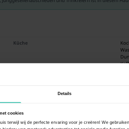
 Junggesellenabschieden und Trinkfeiern ist in diesem Ha
Küche
Koc
Was
Dun
Kaf
Kaf
Kom
Ges
Details
Wohn/Esszimmer
TV 
Ess
met cookies
Sit
uis terwijl wij de perfecte ervaring voor je creëren! We gebruik
Schlafzimmer
Dop
 bieden: van maatwerk advertenties tot sociale media functies e