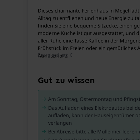
Dieses charmante Ferienhaus in Meijel läd
Alltag zu entfliehen und neue Energie zu
finden Sie eine bequeme Sitzecke, einen ge
moderne Küche ist gut ausgestattet, und die
aller Ruhe eine Tasse Kaffee in der Morge
Frühstück im Freien oder ein gemütliches A
Energieetikett: C
Atmosphäre.
Draußen lädt die überdachte Terrasse mit 
oder lassen Sie ihn mit einem Glas Wein in
Gut zu wissen
Tennisplatz im Bungalowpark Stille Wille i
Am Sonntag, Ostermontag und Pfingstm
In der Umgebung gibt es zahlreiche Freizei
Das Aufladen eines Elektroautos bei de
und einzigartigen Landschaften bekannt is
aufladen, kann der Hauseigentümer od
Für Familien ist ein Ausflug in den nahe 
verlangen
.
Bei Abreise bitte alle Mülleimer leere