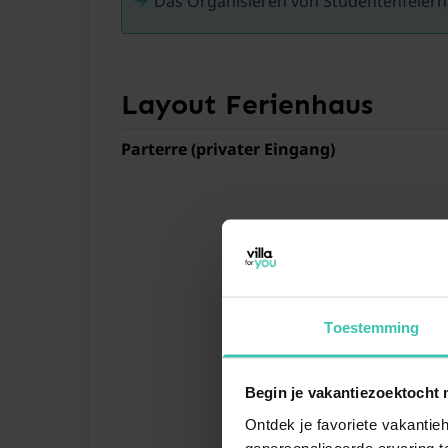
Das Organisieren von Studentenfeiern,
Layout Ferienhaus
Parterre (privater Eingang)
Toestemming
Begin je vakantiezoektocht 
Ontdek je favoriete vakantieh
gepersonaliseerde ervaring te