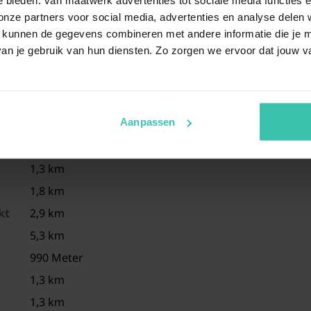
TV 
ze partners voor social media, advertenties en analyse delen w
 kunnen de gegevens combineren met andere informatie die je me
Schlafzimmer
Dop
an je gebruik van hun diensten. Zo zorgen we ervoor dat jouw v
TV 
Schlafzimmer
Ein
Dop
TV 
Aanpassen
Badezimmer
Bad
Dus
1,3 km
Was
1,8 km
Toilette
Was
kt
2,9 km
Toil
5,3 km
Wirtschaftsraum
Küh
990 Meter
Wäs
1,3 km
Was
1,3 km