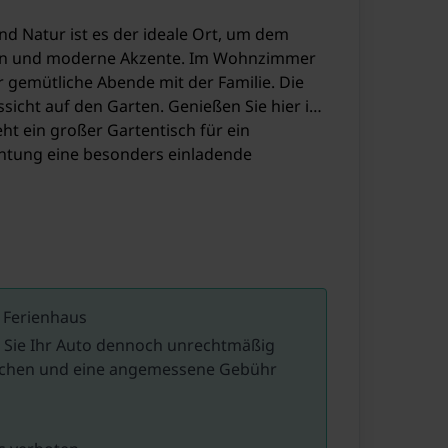
d Natur ist es der ideale Ort, um dem
esign und moderne Akzente. Im Wohnzimmer
r gemütliche Abende mit der Familie. Die
ssicht auf den Garten. Genießen Sie hier in
t ein großer Gartentisch für ein
richtung eine besonders einladende
g mit einem Kaffee an der frischen Luft
l Platz für Kinder zum Spielen. Der
nung.
 Ferienhaus
 De Groote Peel, der für seine Vogelwelt
ls Sie Ihr Auto dennoch unrechtmäßig
ben in alten Zeiten nachempfinden können.
machen und eine angemessene Gebühr