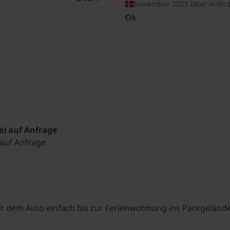
November 2025 über Airbn
Ok
Parasol
Spielgeräte
Rutsche
Gartenlounge
Gartenhaus
mit dem Auto einfach bis zur Ferienwohnung ins Parkgeländ