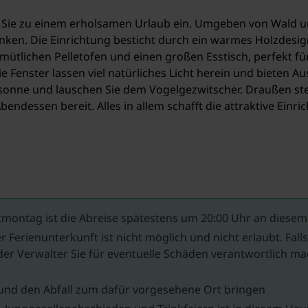
t Sie zu einem erholsamen Urlaub ein. Umgeben von Wald un
 tanken. Die Einrichtung besticht durch ein warmes Holzd
mütlichen Pelletofen und einen großen Esstisch, perfekt fü
 Fenster lassen viel natürliches Licht herein und bieten Au
nsonne und lauschen Sie dem Vogelgezwitscher. Draußen steh
bendessen bereit. Alles in allem schafft die attraktive Ein
bequemen Stühlen zum Verweilen ein. Beginnen Sie Ihren Ta
 der Abendsonne ausklingen. Der gepflegte Garten bietet vie
st nur 100 m entfernt und Reiten können Sie in 800 m Entfer
ontag ist die Abreise spätestens um 20:00 Uhr an diesem
tmöglichkeiten. Besuchen Sie zum Beispiel den Nationalpark
r Ferienunterkunft ist nicht möglich und nicht erlaubt. Fal
t, oder das Freilichtmuseum Eynderhoof, in dem Sie das Le
er Verwalter Sie für eventuelle Schäden verantwortlich 
gelegenen Vergnügungspark Toverland sehr zu empfehlen.
n und den Abfall zum dafür vorgesehene Ort bringen