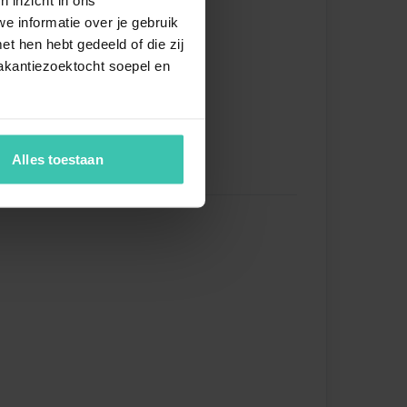
(smart TV)
e informatie over je gebruik
t hen hebt gedeeld of die zij
pelbett
akantiezoektocht soepel en
(smart TV)
zelbett (Boxspring)
pelbett (Boxspring)
(smart TV)
Alles toestaan
ewanne
che (Kabine)
chbecken
chbecken
ette
l-/Gefrierkombination
chetrockner
chmaschine