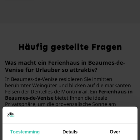
Häufig gestellte Fragen
Was macht ein Ferienhaus in Beaumes-de-
Venise für Urlauber so attraktiv?
In Beaumes-de-Venise residieren Sie inmitten
berühmter Weingüter und blicken auf die markanten
Felsen der Dentelles de Montmirail. Ein
Ferienhaus in
Beaumes-de-Venise
bietet Ihnen die ideale
Privatsphäre, um die provenzalische Sonne am
eigenen Pool zu genießen. Mit einer hervorragenden
Bewertung von 4.6/5 durch 7 Gäste garantieren wir
Ihnen eine geprüfte Qualität für Ihren Aufenthalt.
Toestemming
Details
Over