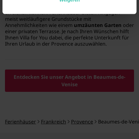
zentral im charmanten Dorfkern gelegen, sodass Sie
lokale Märkte und Weingeschäfte bequem zu Fuß
erreichen können. Ferienhäuser bieten hingegen
meist weitläufigere Grundstücke mit
Annehmlichkeiten wie einem
umzäunten Garten
oder
einer privaten Terrasse. Je nach Ihren Wünschen hilft
Ihnen Villa for You dabei, die perfekte Unterkunft für
Ihren Urlaub in der Provence auszuwählen.
Entdecken Sie unser Angebot in Beaumes-de-
Venise
Ferienhäuser
Frankreich
Provence
Beaumes-de-Veni