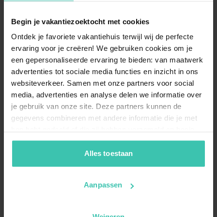
Welche Ausstattung ist für einen Urlaub in
Begin je vakantiezoektocht met cookies
Beaumes-de-Venise besonders
empfehlenswert?
Ontdek je favoriete vakantiehuis terwijl wij de perfecte
ervaring voor je creëren! We gebruiken cookies om je
Aufgrund der sonnigen Lage in Südfrankreich ist ein
een gepersonaliseerde ervaring te bieden: van maatwerk
Ferienhaus mit privatem Pool
besonders gefragt,
um an warmen Nachmittagen für Abkühlung zu
advertenties tot sociale media functies en inzicht in ons
sorgen. Wir empfehlen zudem, auf einen
gepflegten
websiteverkeer. Samen met onze partners voor social
Außenbereich
zu achten, damit Sie die lauen Abende
media, advertenties en analyse delen we informatie over
bei einem Glas lokalem Muscat-Wein im Freien
je gebruik van onze site. Deze partners kunnen de
genießen können. Da wir jedes Objekt persönlich
gegevens combineren met andere informatie die je met
besuchen, können Sie sich auf die Detailgenauigkeit
unserer Beschreibungen bei der Auswahl verlassen.
hen hebt gedeeld of die zij hebben verzameld op basis
van je gebruik van hun diensten. Zo zorgen we ervoor dat
jouw vakantiezoektocht soepel en op maat verloopt!
Alles toestaan
Welche Vorteile bietet eine Ferienwohnung in
Beaumes-de-Venise im Vergleich zu einem
Aanpassen
Haus?
Eine
Ferienwohnung in Beaumes-de-Venise
ist oft
Weigeren