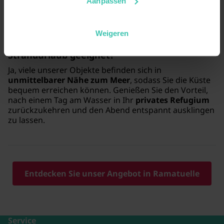
der Sonne Südfrankreichs bieten.
Aanpassen
Weigeren
Sind die Ferienhäuser in Ramatuelle für einen
Strandurlaub geeignet?
Ja, viele unserer Objekte befinden sich in
unmittelbarer Nähe zum Meer
, sodass Sie die Küste
bequem erreichen können. Genießen Sie den Vorteil,
nach einem Tag am Wasser in Ihr
privates Refugium
zurückzukehren und den Abend entspannt ausklingen
zu lassen.
Entdecken Sie unser Angebot in Ramatuelle
Service