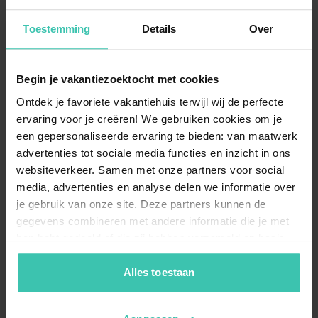
Toestemming
Details
Over
Wie unterstützt Villa for You mich bei der
Suche nach dem passenden Haus?
Unsere Experten wählen jedes Objekt
persönlich und
Begin je vakantiezoektocht met cookies
mit großer Sorgfalt
aus, damit Ihr Aufenthalt in
Ontdek je favoriete vakantiehuis terwijl wij de perfecte
Ramatuelle reibungslos verläuft. Wir stehen Ihnen mit
ervaring voor je creëren! We gebruiken cookies om je
Fachwissen zur Region
zur Seite und sorgen dafür,
dass Sie eine Unterkunft finden, die exakt zu Ihren
een gepersonaliseerde ervaring te bieden: van maatwerk
Wünschen passt.
advertenties tot sociale media functies en inzicht in ons
websiteverkeer. Samen met onze partners voor social
media, advertenties en analyse delen we informatie over
je gebruik van onze site. Deze partners kunnen de
Welche Ausstattung kann ich bei den
gegevens combineren met andere informatie die je met
Unterkünften in Ramatuelle erwarten?
hen hebt gedeeld of die zij hebben verzameld op basis
Viele Unterkünfte in dieser Region zeichnen sich durch
van je gebruik van hun diensten. Zo zorgen we ervoor dat
gepflegte Gartenanlagen
und eine hochwertige
jouw vakantiezoektocht soepel en op maat verloopt!
Alles toestaan
Einrichtung aus. Achten Sie bei der Auswahl auf
Merkmale wie
umzäunte Grundstücke
, die Ihnen
maximale Privatsphäre für entspannte Stunden unter