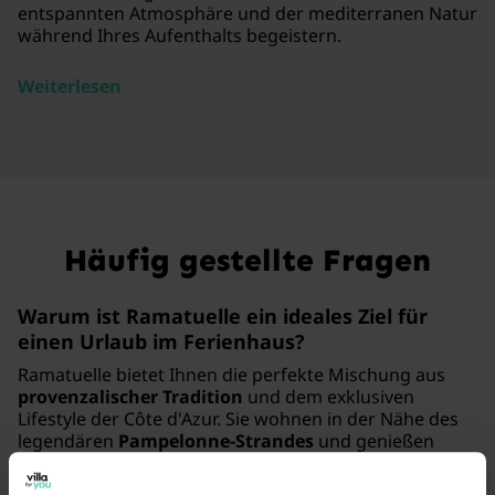
entspannten Atmosphäre und der mediterranen Natur
während Ihres Aufenthalts begeistern.
Weiterlesen
Häufig gestellte Fragen
Warum ist Ramatuelle ein ideales Ziel für
einen Urlaub im Ferienhaus?
Ramatuelle bietet Ihnen die perfekte Mischung aus
provenzalischer Tradition
und dem exklusiven
Lifestyle der Côte d'Azur. Sie wohnen in der Nähe des
legendären
Pampelonne-Strandes
und genießen
gleichzeitig die Ruhe des malerischen Hinterlandes.