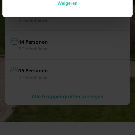
Weigeren
13 Personen
4 Ferienhäuser
14 Personen
3 Ferienhäuser
15 Personen
2 Ferienhäuser
Alle Gruppengrößen anzeigen