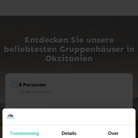
Entdecken Sie unsere
beliebtesten Gruppenhäuser in
Okzitanien
6 Personen
49 Ferienhäuser
7 Personen
47 Ferienhäuser
Toestemming
Details
Over