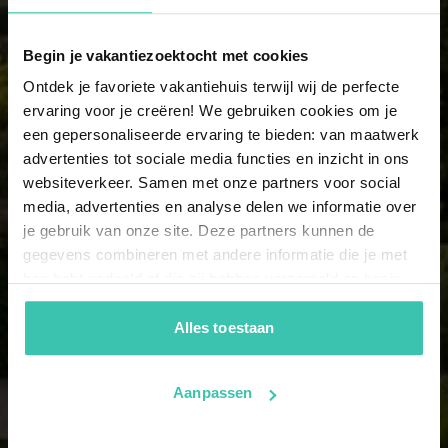
8 Personen
23 Ferienhäuser
Begin je vakantiezoektocht met cookies
Ontdek je favoriete vakantiehuis terwijl wij de perfecte
9 Personen
ervaring voor je creëren! We gebruiken cookies om je
20 Ferienhäuser
een gepersonaliseerde ervaring te bieden: van maatwerk
advertenties tot sociale media functies en inzicht in ons
websiteverkeer. Samen met onze partners voor social
10 Personen
media, advertenties en analyse delen we informatie over
11 Ferienhäuser
je gebruik van onze site. Deze partners kunnen de
gegevens combineren met andere informatie die je met
hen hebt gedeeld of die zij hebben verzameld op basis
11 Personen
van je gebruik van hun diensten. Zo zorgen we ervoor dat
8 Ferienhäuser
jouw vakantiezoektocht soepel en op maat verloopt!
Alles toestaan
Aanpassen
12 Personen
4 Ferienhäuser