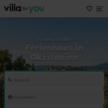
Finden Sie Ihr
Ferienhaus in
Okzitanien
Verweildaten