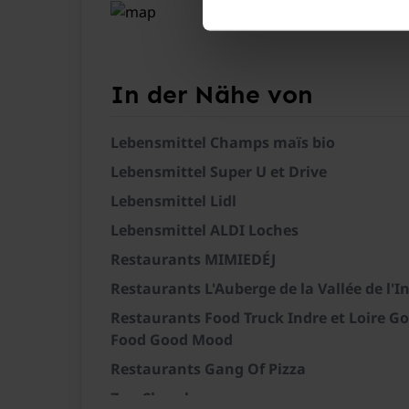
In der 1. Etage
In der Nähe von
Lebensmittel Champs maïs bio
Lebensmittel Super U et Drive
Lebensmittel Lidl
Lebensmittel ALDI Loches
Restaurants MIMIEDÉJ
Restaurants L'Auberge de la Vallée de l'I
Restaurants Food Truck Indre et Loire G
Food Good Mood
Allgemein
Restaurants Gang Of Pizza
Zug Chambourg