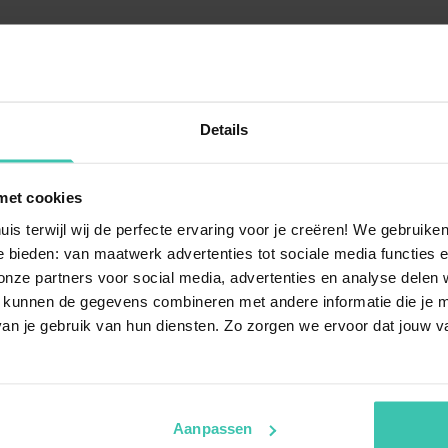
Wohnzimmer
TV 
Kam
Sit
Details
Esszimmer
Ess
Küche
Koc
met cookies
Dun
uis terwijl wij de perfecte ervaring voor je creëren! We gebruik
Kaf
 bieden: van maatwerk advertenties tot sociale media functies e
Bac
ze partners voor social media, advertenties en analyse delen w
Mik
 kunnen de gegevens combineren met andere informatie die je me
Ges
an je gebruik van hun diensten. Zo zorgen we ervoor dat jouw v
Küh
Toilette
Waschmaschine
Aanpassen