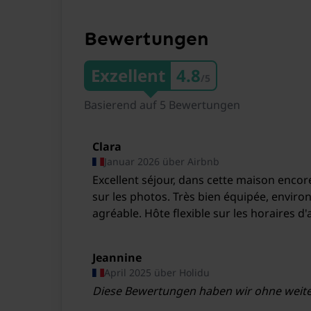
Zug Loches
Bewertungen
Zug Reignac Café Brulé
Zug Reignac
Exzellent
4.8
/5
"Châteauroux-Déols \Marcel Dassault\""
Airport""" Chateauroux
Basierend auf 5 Bewertungen
Tours-Val-de-Loire Airport Tours
Clara
Januar 2026 über Airbnb
Excellent séjour, dans cette maison encore
sur les photos. Très bien équipée, environnement dépaysant et
agréable. Hôte flexible sur les horaires d'arrivée et de départ
lorsque c'est possible. Nous reviendrons
Jeannine
April 2025 über Holidu
Diese Bewertungen haben wir ohne weit