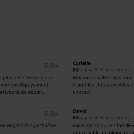
1x Parkplatz
6,9 km
17,3 km
Pool (alleinige Nutzung, 6 x 3 m., Tiefe:
1.4m, geöffnet von Mitte Mai bis
10,9 km
einschließlich Sep)
78 km
1x Kinderbett (ohne Bettwäsche)
45 km
1x Hochstuhl
Cyrielle
5.0
/5
August 2025 über Airbnb
 plus belle en vraie que
Maison au calme avec une e
visiter les châteaux et les
choses).
David
5.0
/5
August 2024 über Airbnb
ere Begründung erhalten
Excellent séjour en famill
appréciable, en pleine nature. Literie confortable, piscine