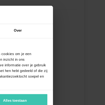
(Kabel)
in
zecke
Over
tisch
hherd
stabzugshaube
en cookies om je een
feemaschine (Filter)
n inzicht in ons
kofen
e informatie over je gebruik
rowelle
t hen hebt gedeeld of die zij
chirrspüler
akantiezoektocht soepel en
l-/Gefrierkombination
Alles toestaan