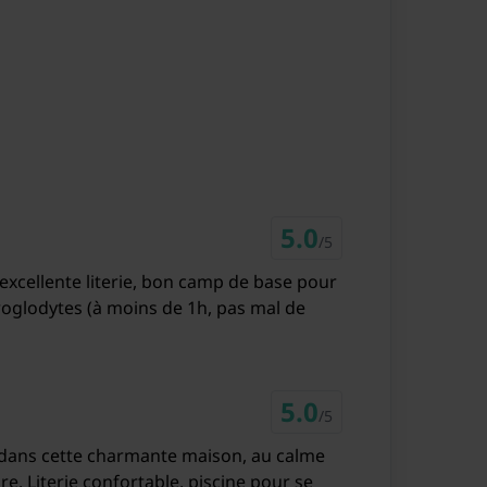
5.0
/5
xcellente literie, bon camp de base pour
 troglodytes (à moins de 1h, pas mal de
5.0
/5
e dans cette charmante maison, au calme
 pour se