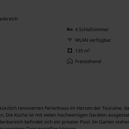
rankreich
4 Schlafzimmer
WLAN verfügbar
135 m²
Freistehend
ürzlich renovierten Ferienhaus im Herzen der Touraine, da
n. Die Küche ist mit vielen hochwertigen Geräten ausges
nbereich befindet sich ein privater Pool. Im Garten steh
ie sonnigen Tage genießen können.