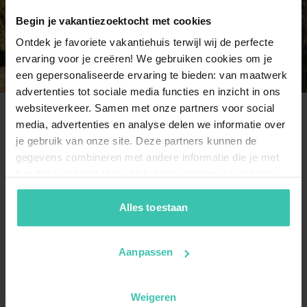
9 Personen
Begin je vakantiezoektocht met cookies
2 Ferienhäuser
Ontdek je favoriete vakantiehuis terwijl wij de perfecte
ervaring voor je creëren! We gebruiken cookies om je
een gepersonaliseerde ervaring te bieden: van maatwerk
advertenties tot sociale media functies en inzicht in ons
websiteverkeer. Samen met onze partners voor social
media, advertenties en analyse delen we informatie over
Häufig gestellte Fragen
je gebruik van onze site. Deze partners kunnen de
gegevens combineren met andere informatie die je met
hen hebt gedeeld of die zij hebben verzameld op basis
Wie viele Ferienhäuser stehen in Olonzac zur
van je gebruik van hun diensten. Zo zorgen we ervoor dat
Auswahl?
jouw vakantiezoektocht soepel en op maat verloopt!
Alles toestaan
Sie finden bei uns aktuell 5
hochwertige
Ferienunterkünfte
in Olonzac, die bereits ab 142 €
pro Nacht buchbar sind. Unsere Gäste schätzen die
Aanpassen
Qualität sehr, was sich in einer hervorragenden
Durchschnittsbewertung von 4.6/5 aus 59
Bewertungen widerspiegelt.
Weigeren