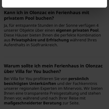
Kann ich in Olonzac ein Ferienhaus mit
privatem Pool buchen?
Ja, für entspannte Stunden in der Sonne verfügen 4
unserer Objekte über einen
eigenen privaten Pool
.
Diese Häuser bieten Ihnen die perfekte Kombination
aus
Privatsphäre und Erfrischung
während Ihres
Aufenthalts in Südfrankreich.
Warum sollte ich mein Ferienhaus in Olonzac
über Villa for You buchen?
Bei Villa for You profitieren Sie von
persönlich
besichtigten Unterkünften
und der Fachkenntnis
unserer regionalen Experten im Minervois. Wir bieten
Ihnen eine transparente Preisgestaltung und stehen
Ihnen vor, während und nach Ihrer Reise mit
maßgeschneiderter Beratung
zur Seite.