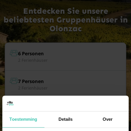
Entdecken Sie unsere
beliebtesten Gruppenhäuser in
Olonzac
6 Personen
2 Ferienhäuser
7 Personen
2 Ferienhäuser
8 Personen
2 Ferienhäuser
Toestemming
Details
Over