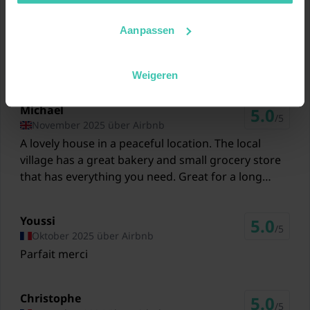
590 Meter
Bewertungen
Gartentüren
Restaurants AUBERGE SAINT ROCH
Aanpassen
Herrlich
4.3
Balkon oder Terrasse
/5
590 Meter
Basierend auf 4 Bewertungen
Restaurants Auberge Saint Roch Bar restaurant
Weigeren
Garten (umzäunt)
cuisine traditionnelle
4,7 km
Michael
5.0
Gartenmöbel
/5
November 2025 über Airbnb
Zug Saint-Germain-les-Belles
A lovely house in a peaceful location. The local
2,7 km
Liegen
village has a great bakery and small grocery store
that has everything you need. Great for a long
Zug Magnac - Vicq
1x Parkplatz
term stay! For those who need it the WiFi was great
6,6 km
and worked well.
Youssi
Zug La Porcherie
5.0
Pool (alleinige Nutzung, 6 x 4
/5
Oktober 2025 über Airbnb
6,6 km
m., Tiefe: 1.2m, geöffnet von
Parfait merci
Jun bis einschließlich Sep)
Zug Masseret
11,1 km
Christophe
5.0
/5