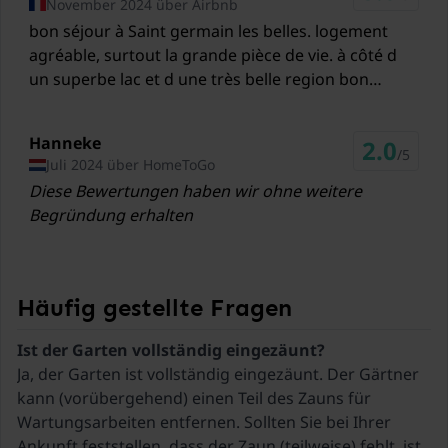
Limoges Airport Limoges
November 2024 über Airbnb
47 km
bon séjour à Saint germain les belles. logement
agréable, surtout la grande pièce de vie. à côté d
un superbe lac et d une très belle region bon
rapport qualité prix, un peu humide.
Hanneke
2.0
/5
Juli 2024 über HomeToGo
Diese Bewertungen haben wir ohne weitere
Begründung erhalten
Häufig gestellte Fragen
Ja, der Garten ist vollständig eingezäunt. Der Gärtner
kann (vorübergehend) einen Teil des Zauns für
Wartungsarbeiten entfernen. Sollten Sie bei Ihrer
Ankunft feststellen, dass der Zaun (teilweise) fehlt, ist