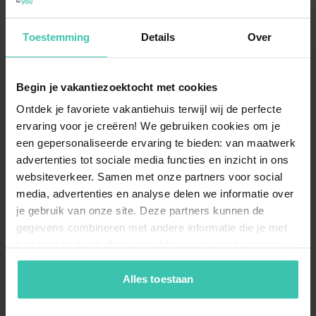
Wie finde ich das passende Ferienhaus für
meinen Urlaub in Loubejac?
Toestemming
Details
Over
Nutzen Sie unsere
viefältigen Filteroptionen
, um
gezielt nach Ausstattungsmerkmalen wie einem
Garten oder einer bestimmten Personenanzahl zu
Begin je vakantiezoektocht met cookies
suchen. Da jedes Haus
individuell geprüft
wurde,
Ontdek je favoriete vakantiehuis terwijl wij de perfecte
können Sie sich auf die Beschreibungen verlassen und
finden so schnell Ihr ideales Domizil.
ervaring voor je creëren! We gebruiken cookies om je
een gepersonaliseerde ervaring te bieden: van maatwerk
advertenties tot sociale media functies en inzicht in ons
websiteverkeer. Samen met onze partners voor social
Warum sollte ich ein Ferienhaus in Loubejac
media, advertenties en analyse delen we informatie over
über Villa for You buchen?
je gebruik van onze site. Deze partners kunnen de
Wir bieten Ihnen
persönliche Beratung und
gegevens combineren met andere informatie die je met
fundierte Fachkenntnisse
, da unsere Spezialisten die
hen hebt gedeeld of die zij hebben verzameld op basis
Region und die Häuser genau kennen. Durch unsere
van je gebruik van hun diensten. Zo zorgen we ervoor dat
kurzen Wege zu den Hauseigentümern gewährleisten
jouw vakantiezoektocht soepel en op maat verloopt!
Alles toestaan
wir eine
hohe Servicequalität
vor, während und nach
Ihrem Aufenthalt in Loubejac.