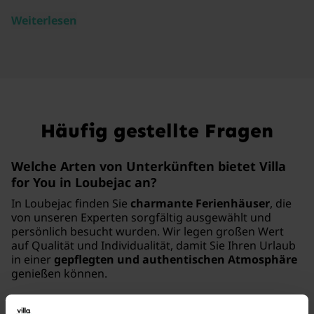
Weiterlesen
Häufig gestellte Fragen
Welche Arten von Unterkünften bietet Villa
for You in Loubejac an?
In Loubejac finden Sie
charmante Ferienhäuser
, die
von unseren Experten sorgfältig ausgewählt und
persönlich besucht wurden. Wir legen großen Wert
auf Qualität und Individualität, damit Sie Ihren Urlaub
in einer
gepflegten und authentischen Atmosphäre
genießen können.