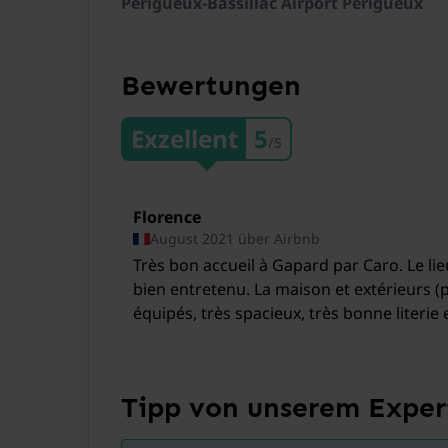
Périgueux-Bassillac Airport Perigueux
Bewertungen
Exzellent
5
/5
Allgemein
Florence
August 2021 über Airbnb
Très bon accueil à Gapard par Caro. Le lie
bien entretenu. La maison et extérieurs (pi
équipés, très spacieux, très bonne literie
apprécié notre séjour et recommandons v
Tipp von unserem Exper