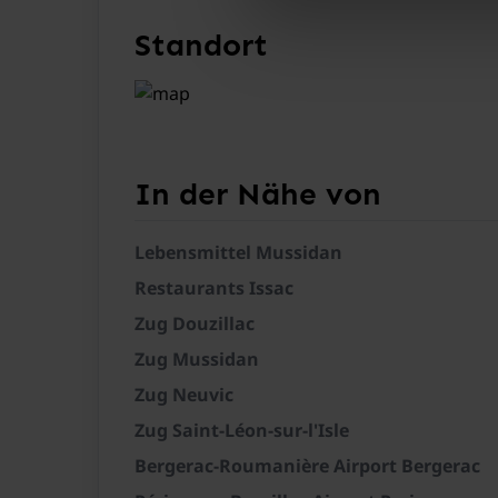
Standort
In der Nähe von
Lebensmittel Mussidan
Restaurants Issac
In der 1. Etage
Zug Douzillac
Zug Mussidan
Zug Neuvic
Zug Saint-Léon-sur-l'Isle
Bergerac-Roumanière Airport Bergerac