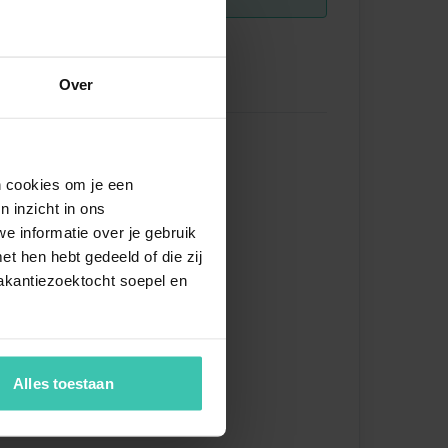
Over
Flatscreen)
in
zecke
en cookies om je een
n inzicht in ons
tisch
e informatie over je gebruik
serkocher
t hen hebt gedeeld of die zij
ster
akantiezoektocht soepel en
hherd (4 Kochplatten, Gas)
stabzugshaube
feemaschine (pads)
kofen
Alles toestaan
rowelle
chirrspüler
l-/Gefrierkombination