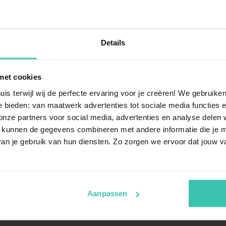
Details
Wohnzimmer
TV (
met cookies
Kam
Sit
uis terwijl wij de perfecte ervaring voor je creëren! We gebruik
 bieden: van maatwerk advertenties tot sociale media functies e
Küche
Ess
ze partners voor social media, advertenties en analyse delen w
Was
 kunnen de gegevens combineren met andere informatie die je me
Toa
an je gebruik van hun diensten. Zo zorgen we ervoor dat jouw v
Koc
Dun
Kaf
Bac
Aanpassen
Mik
Ges
Küh