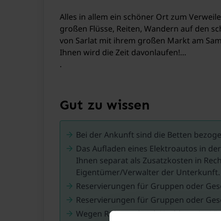
Alles in allem ein schöner Ort zum Verweil
großen Flüsse, Reiten, Wandern auf den sc
von Sarlat mit ihrem großen Markt am Sa
Ihnen wird die Zeit davonlaufen!
.
Gut zu wissen
Bei der Ankunft sind die Betten bezog
Das Aufladen eines Elektroautos in de
Ihnen separat als Zusatzkosten in Rech
Eigentümer/Verwalter der Unterkunft. 
Reservierungen für Gruppen oder Gesel
Reservierungen für Gruppen oder Gesel
Wegen Ruhe und evtl. Nachbarn ist Lär