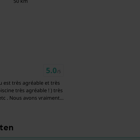
50 km
Badezimmer
Bad
Dus
Was
Was
Toilette
Abstellraum
Was
1x Carport (1 Parkplatz)
5.0
/5
Heizung (Fußbodenheizung)
u est très agréable et très
scine très agréable ! ) très
Terrasse (alleinige Nutzung)
 etc . Nous avons vraiment
Garten (Gemeinschaftliche Nutzung mit
ivement cette adresse !
anderen Gästen, nicht umzäunt)
Gartenmöbel
ten
BBQ (Holzkohle)