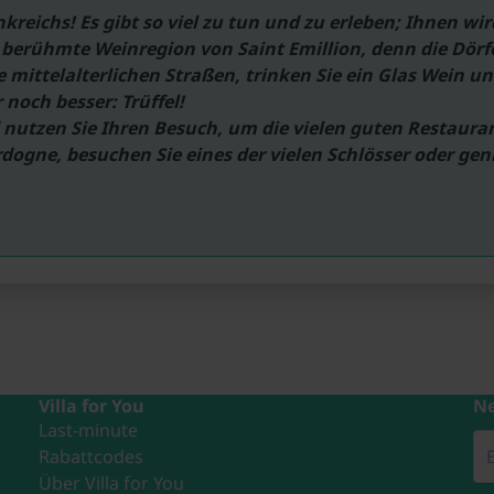
reichs! Es gibt so viel zu tun und zu erleben; Ihnen wir
1x Parkplatz
berühmte Weinregion von Saint Emillion, denn die Dörfer
mittelalterlichen Straßen, trinken Sie ein Glas Wein un
Trampolin (Gemeinschaftliche Nutzung mit
noch besser: Trüffel!

anderen Gästen)
 nutzen Sie Ihren Besuch, um die vielen guten Restauran
Liegestühle
dogne, besuchen Sie eines der vielen Schlösser oder gen
Parasol
Pool (Gemeinschaftliche Nutzung mit
anderen Gästen, erwärmt, umzäunt, 12 x 5
m., Tiefe: 1.5m, geöffnet von Mai bis
einschließlich Sep)
Tischtennisplatte (Gemeinschaftliche
Nutzung mit anderen Gästen)
Villa for You
Ne
Fußballtor
Last-minute
Rabattcodes
1x Kinderbett (ohne Bettwäsche)
Über Villa for You