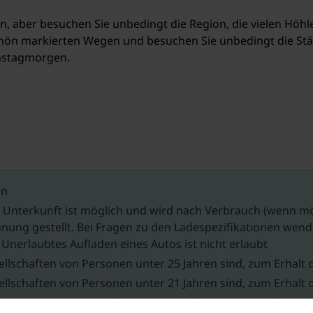
en, aber besuchen Sie unbedingt die Region, die vielen Höh
hön markierten Wegen und besuchen Sie unbedingt die Städ
mstagmorgen.
en
r Unterkunft ist möglich und wird nach Verbrauch (wenn m
nung gestellt. Bei Fragen zu den Ladespezifikationen wende
Unerlaubtes Aufladen eines Autos ist nicht erlaubt
lschaften von Personen unter 25 Jahren sind, zum Erhalt d
lschaften von Personen unter 21 Jahren sind, zum Erhalt d
m nach 22:00 Uhr in diesem Haus nicht erlaubt / verboten