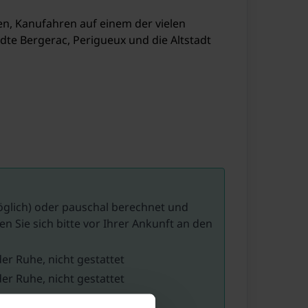
len, Kanufahren auf einem der vielen
te Bergerac, Perigueux und die Altstadt
öglich) oder pauschal berechnet und
n Sie sich bitte vor Ihrer Ankunft an den
er Ruhe, nicht gestattet
er Ruhe, nicht gestattet