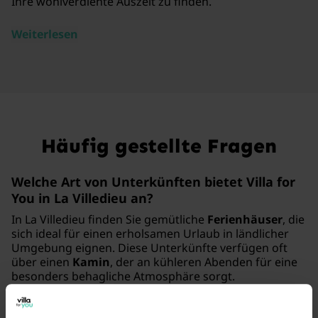
Ihre wohlverdiente Auszeit zu finden.
Weiterlesen
Häufig gestellte Fragen
Welche Art von Unterkünften bietet Villa for
You in La Villedieu an?
In La Villedieu finden Sie gemütliche
Ferienhäuser
, die
sich ideal für einen erholsamen Urlaub in ländlicher
Umgebung eignen. Diese Unterkünfte verfügen oft
über einen
Kamin
, der an kühleren Abenden für eine
besonders behagliche Atmosphäre sorgt.