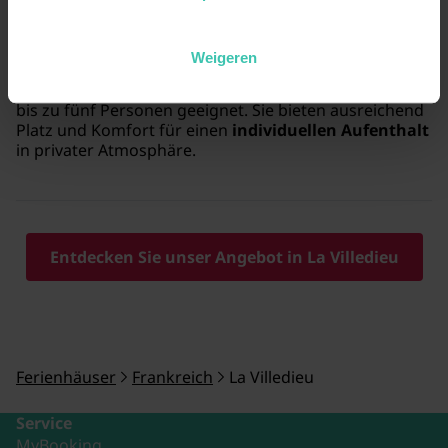
Für welche Gruppengrößen sind die Häuser in
La Villedieu geeignet?
Weigeren
Die Ferienhäuser in dieser Region sind besonders gut
für
Paare, kleine Familien oder Freundesgruppen
bis zu fünf Personen geeignet. Sie bieten ausreichend
Platz und Komfort für einen
individuellen Aufenthalt
in privater Atmosphäre.
Entdecken Sie unser Angebot in La Villedieu
Ferienhäuser
Frankreich
La Villedieu
Service
MyBooking