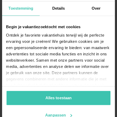
Gibt es Ferienhäuser mit Wellness-
Toestemming
Details
Over
Einrichtungen in La Villedieu?
Wenn Sie Wert auf Entspannung legen, können Sie in
La Villedieu ein Ferienhaus mit
privatem Jacuzzi
Begin je vakantiezoektocht met cookies
buchen. Diese
Wellness-Ausstattung
bietet Ihnen die
Ontdek je favoriete vakantiehuis terwijl wij de perfecte
perfekte Möglichkeit, nach einem Tag in der Natur zur
Ruhe zu kommen.
ervaring voor je creëren! We gebruiken cookies om je
een gepersonaliseerde ervaring te bieden: van maatwerk
advertenties tot sociale media functies en inzicht in ons
websiteverkeer. Samen met onze partners voor social
Ist ein Urlaub mit Hund in La Villedieu
media, advertenties en analyse delen we informatie over
möglich?
je gebruik van onze site. Deze partners kunnen de
Ja, in unseren Unterkünften in La Villedieu sind
Hunde
gegevens combineren met andere informatie die je met
herzlich willkommen
, sodass Sie Ihren Urlaub
hen hebt gedeeld of die zij hebben verzameld op basis
gemeinsam mit Ihrem Vierbeiner genießen können.
van je gebruik van hun diensten. Zo zorgen we ervoor dat
Für zusätzliche Sicherheit sorgt ein
umzäunter
jouw vakantiezoektocht soepel en op maat verloopt!
Alles toestaan
Garten
, in dem sich Ihr Hund frei bewegen kann.
Aanpassen