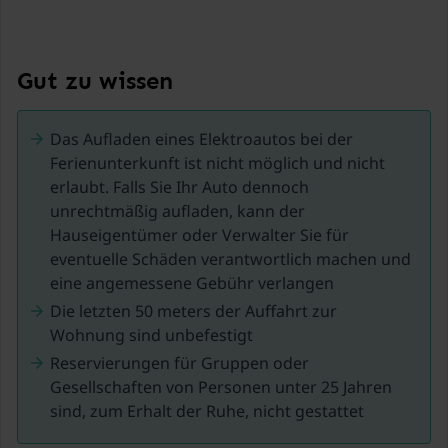
Cassaniouze liegt im weniger bekannten, aber nicht
weniger schönen Departement Cantal, das für seine
vielen mittelalterlichen Dörfer, Schlösser und Märkte
Gut zu wissen
bekannt ist. Nehmen Sie eine Terrasse, genießen Sie
ein Glas Wein und beobachten Sie die Menschen... In
Das Aufladen eines Elektroautos bei der
der Umgebung können Sie wandern, Rad fahren,
Ferienunterkunft ist nicht möglich und nicht
Kanu fahren, angeln und Mountainbike fahren.
erlaubt. Falls Sie Ihr Auto dennoch
unrechtmäßig aufladen, kann der
Sie werden nicht genug Zeit haben!.
Hauseigentümer oder Verwalter Sie für
eventuelle Schäden verantwortlich machen und
eine angemessene Gebühr verlangen
Die letzten 50 meters der Auffahrt zur
Wohnung sind unbefestigt
Reservierungen für Gruppen oder
Gesellschaften von Personen unter 25 Jahren
sind, zum Erhalt der Ruhe, nicht gestattet