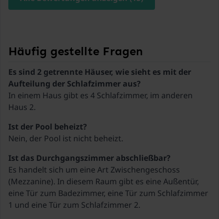
marche. Il manquait seulement des équipements
geöffnet von Mai bis
se fait difficilement en citadine! Mieux vaut être
einschließlich Sep)
pour que l’expérience soit parfaite : des vraies
équipé d’un 4x4 ou SUV.
planches à découper, des saladiers, des couteaux
de cuisine, un écrase purée (bref, plein d’outils
1x Kinderbett (ohne
bêtes mais très pratique quand il s’agit de cuisiner
Bettwäsche)
Häufig gestellte Fragen
pour 10 personnes). Il n’y avait aucun équipement
Es sind 2 getrennte Häuser, wie sieht es mit der
de base et avons dû tout acheter : liquide vaisselle,
sacs poubelles, papier toilette, sopalin etc… pas
In einem Haus gibt es 4 Schlafzimmer, im anderen
même de tapis de bain pour les douches.
Autrement tout était très bien!
Es handelt sich um eine Art Zwischengeschoss
(Mezzanine). In diesem Raum gibt es eine Außentür,
eine Tür zum Badezimmer, eine Tür zum Schlafzimmer