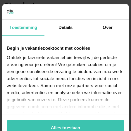
Standort
Gästeunterkunft in der 1. Etage
Schlafzimmer
Doppelbett
Toestemming
Details
Over
Schlafzimmer
Doppelbett
In der Nähe von
Doppelbett
Begin je vakantiezoektocht met cookies
Lebensmittel Intermarché SUPER Flagnac et Drive
Badezimmer
Dusche
Ontdek je favoriete vakantiehuis terwijl wij de perfecte
Waschbecken
10,3 km
ervaring voor je creëren! We gebruiken cookies om je
Toilette
een gepersonaliseerde ervaring te bieden: van maatwerk
Lebensmittel E.Leclerc DRIVE Aubin / Decazeville
advertenties tot sociale media functies en inzicht in ons
12,7 km
Toilette
websiteverkeer. Samen met onze partners voor social
media, advertenties en analyse delen we informatie over
Lebensmittel Les Halles du Bassin
je gebruik van onze site. Deze partners kunnen de
2. Gästeunterkunft Parterre
12,7 km
gegevens combineren met andere informatie die je met
Schlafzimmer
Doppelbett
Lebensmittel ALDI
hen hebt gedeeld of die zij hebben verzameld op basis
13 km
van je gebruik van hun diensten. Zo zorgen we ervoor dat
Badezimmer
Dusche
jouw vakantiezoektocht soepel en op maat verloopt!
Alles toestaan
Toilette