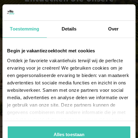
beliebtesten Gruppenhäuser in
der Aude
Toestemming
Details
Over
6 Personen
7 Ferienhäuser
Begin je vakantiezoektocht met cookies
Ontdek je favoriete vakantiehuis terwijl wij de perfecte
ervaring voor je creëren! We gebruiken cookies om je
7 Personen
een gepersonaliseerde ervaring te bieden: van maatwerk
6 Ferienhäuser
advertenties tot sociale media functies en inzicht in ons
websiteverkeer. Samen met onze partners voor social
media, advertenties en analyse delen we informatie over
8 Personen
je gebruik van onze site. Deze partners kunnen de
2 Ferienhäuser
gegevens combineren met andere informatie die je met
hen hebt gedeeld of die zij hebben verzameld op basis
van je gebruik van hun diensten. Zo zorgen we ervoor dat
9 Personen
jouw vakantiezoektocht soepel en op maat verloopt!
Alles toestaan