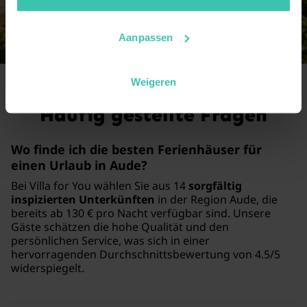
2 Ferienhäuser
Aanpassen
Weigeren
Häufig gestellte Fragen
Wo finde ich die besten Ferienhäuser für
einen Urlaub in Aude?
Bei Villa for You wählen Sie aus 14
sorgfältig
inspizierten Unterkünften
in der Region Aude, die
bereits ab 130 € pro Nacht verfügbar sind. Unsere
Gäste schätzen die hohe Qualität und den
persönlichen Service, was sich in einer
hervorragenden Durchschnittsbewertung von 4.5/5
widerspiegelt.