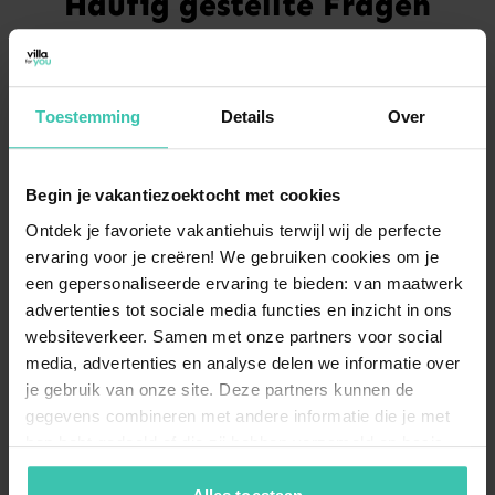
Häufig gestellte Fragen
Welche Arten von Unterkünften kann ich in
Willingen mieten?
In Willingen finden Sie eine vielfältige Auswahl an
Toestemming
Details
Over
Ferienwohnungen und Appartements
, die sich
sowohl im belebten Zentrum als auch in ruhigeren
Lagen wie dem Upland befinden. Für mehr
Begin je vakantiezoektocht met cookies
Privatsphäre bieten sich
freistehende Ferienhäuser
an, die oft ideal für Familien oder kleine Gruppen
Ontdek je favoriete vakantiehuis terwijl wij de perfecte
geeignet sind.
ervaring voor je creëren! We gebruiken cookies om je
een gepersonaliseerde ervaring te bieden: van maatwerk
advertenties tot sociale media functies en inzicht in ons
websiteverkeer. Samen met onze partners voor social
Kann ich meinen Hund mit in den Urlaub
media, advertenties en analyse delen we informatie over
nach Willingen nehmen?
je gebruik van onze site. Deze partners kunnen de
Ein
Urlaub mit Hund in Willingen
ist sehr gut
gegevens combineren met andere informatie die je met
möglich, da viele Unterkünfte im Sauerland
hen hebt gedeeld of die zij hebben verzameld op basis
ausdrücklich haustierfreundlich sind. Die weitläufigen
Wanderwege im Upland und die Wälder rund um
van je gebruik van hun diensten. Zo zorgen we ervoor dat
Ortsteile wie
Usseln oder Schwalefeld
bieten die