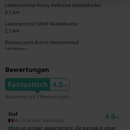
Allgemein
Lebensmittel Proxy Delhaize Middelkerke
1x Garage (1 Parkplatz)
2,1 km
Lebensmittel SPAR Middelkerke
Staubsauger
2,1 km
Balkon oder Terrasse
Restaurants Bistro Westenwind
160 Meter
Terrasse
Restaurants Mijn Plezier
420 Meter
Bewertungen
Gartenmöbel
Restaurants Brasserie Deauville
Fantastisch
4.5
/5
650 Meter
Gartenmöbel
Basierend auf 2 Bewertungen
Restaurants Brasserie Kroko
Aufzug
640 Meter
Stef
4.0
Zug Ostende / Oostende
/5
Föhn
Mai 2026 über HomeToGo
11,3 km
Mooi en proper appartement. De garage is zeker