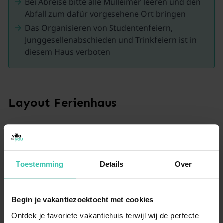
Bei Abreise bitte alle Mülleimer leeren und den
Abfall zum dafür vorgesehene Ort bringen
Das Organisieren von Studentenfeiern,
Junggesellenabschieden und Trinkfeiern ist in
diesem Haus verboten
Layout Ferienhaus
In der 7. Etage
Wohnzimmer
TV
Esstisch
Radio
Toestemming
Details
Over
Küche
Wasserkocher
Begin je vakantiezoektocht met cookies
Kaffeemaschine (Filter)
Backofen
Ontdek je favoriete vakantiehuis terwijl wij de perfecte
Mikrowelle