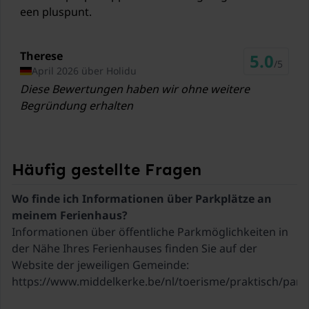
een pluspunt.
Zug Dixmude/Diksmuide
21,9 km
Therese
Calais-Dunkerque Airport Calais
5.0
/5
April 2026 über Holidu
86 km
Diese Bewertungen haben wir ohne weitere
Begründung erhalten
Häufig gestellte Fragen
Wo finde ich Informationen über Parkplätze an
Informationen über öffentliche Parkmöglichkeiten in
der Nähe Ihres Ferienhauses finden Sie auf der
Website der jeweiligen Gemeinde:
https://www.middelkerke.be/nl/toerisme/praktisch/park