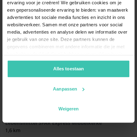
ervaring voor je creëren! We gebruiken cookies om je
Geschirrspüler
een gepersonaliseerde ervaring te bieden: van maatwerk
Kühlschrank
advertenties tot sociale media functies en inzicht in ons
Tiefkühlschrank
websiteverkeer. Samen met onze partners voor social
media, advertenties en analyse delen we informatie over
Schlafzimmer
Doppelbett (Doppelbettdecke,
je gebruik van onze site. Deze partners kunnen de
140 x 200 cm)
Standort
gegevens combineren met andere informatie die je met
hen hebt gedeeld of die zij hebben verzameld op basis
Schlafzimmer
Schrankbett 1 Person
van je gebruik van hun diensten. Zo zorgen we ervoor dat
(Bettdecke, 80 x 200 cm)
jouw vakantiezoektocht soepel en op maat verloopt!
Alles toestaan
3x Etagenbett (Bettdecke, 140
x 200 cm)
In der Nähe von
Aanpassen
Badezimmer
Dusche
Lebensmittel Delhaize Westende
Toilette
Weigeren
1,5 km
Lebensmittel SPAR Express Middelkerke
Abstellraum
1,6 km