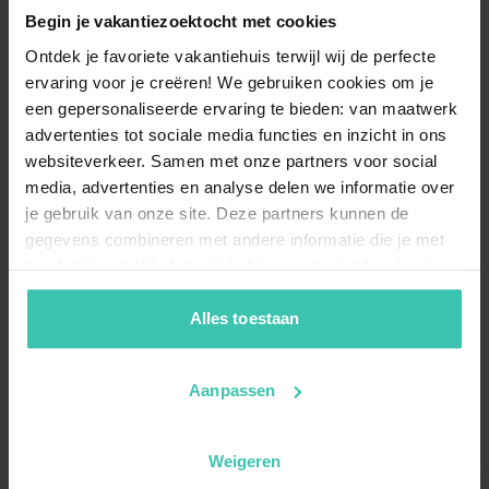
Begin je vakantiezoektocht met cookies
Ontdek je favoriete vakantiehuis terwijl wij de perfecte
ervaring voor je creëren! We gebruiken cookies om je
een gepersonaliseerde ervaring te bieden: van maatwerk
advertenties tot sociale media functies en inzicht in ons
websiteverkeer. Samen met onze partners voor social
media, advertenties en analyse delen we informatie over
je gebruik van onze site. Deze partners kunnen de
gegevens combineren met andere informatie die je met
hen hebt gedeeld of die zij hebben verzameld op basis
van je gebruik van hun diensten. Zo zorgen we ervoor dat
jouw vakantiezoektocht soepel en op maat verloopt!
Alles toestaan
Aanpassen
Weigeren