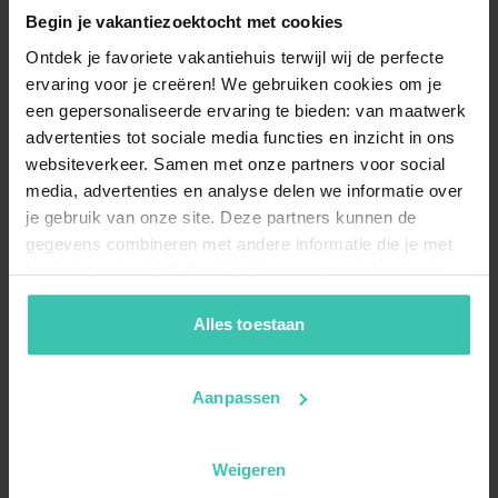
Begin je vakantiezoektocht met cookies
Ontdek je favoriete vakantiehuis terwijl wij de perfecte
ervaring voor je creëren! We gebruiken cookies om je
een gepersonaliseerde ervaring te bieden: van maatwerk
advertenties tot sociale media functies en inzicht in ons
websiteverkeer. Samen met onze partners voor social
media, advertenties en analyse delen we informatie over
je gebruik van onze site. Deze partners kunnen de
gegevens combineren met andere informatie die je met
hen hebt gedeeld of die zij hebben verzameld op basis
van je gebruik van hun diensten. Zo zorgen we ervoor dat
jouw vakantiezoektocht soepel en op maat verloopt!
Alles toestaan
Aanpassen
Weigeren