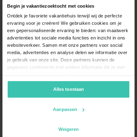
Begin je vakantiezoektocht met cookies
Ontdek je favoriete vakantiehuis terwijl wij de perfecte
ervaring voor je creëren! We gebruiken cookies om je
een gepersonaliseerde ervaring te bieden: van maatwerk
advertenties tot sociale media functies en inzicht in ons
websiteverkeer. Samen met onze partners voor social
media, advertenties en analyse delen we informatie over
je gebruik van onze site. Deze partners kunnen de
gegevens combineren met andere informatie die je met
hen hebt gedeeld of die zij hebben verzameld op basis
van je gebruik van hun diensten. Zo zorgen we ervoor dat
jouw vakantiezoektocht soepel en op maat verloopt!
Alles toestaan
Aanpassen
Weigeren