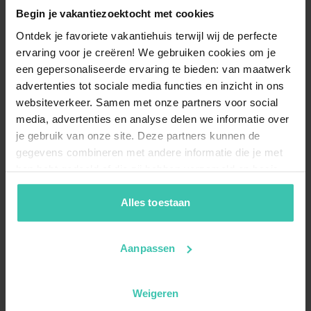
Begin je vakantiezoektocht met cookies
Ontdek je favoriete vakantiehuis terwijl wij de perfecte
ervaring voor je creëren! We gebruiken cookies om je
een gepersonaliseerde ervaring te bieden: van maatwerk
advertenties tot sociale media functies en inzicht in ons
websiteverkeer. Samen met onze partners voor social
media, advertenties en analyse delen we informatie over
je gebruik van onze site. Deze partners kunnen de
gegevens combineren met andere informatie die je met
hen hebt gedeeld of die zij hebben verzameld op basis
van je gebruik van hun diensten. Zo zorgen we ervoor dat
jouw vakantiezoektocht soepel en op maat verloopt!
Alles toestaan
Aanpassen
Weigeren