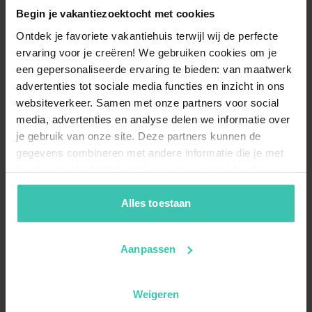
Begin je vakantiezoektocht met cookies
Ontdek je favoriete vakantiehuis terwijl wij de perfecte
ervaring voor je creëren! We gebruiken cookies om je
een gepersonaliseerde ervaring te bieden: van maatwerk
advertenties tot sociale media functies en inzicht in ons
websiteverkeer. Samen met onze partners voor social
media, advertenties en analyse delen we informatie over
je gebruik van onze site. Deze partners kunnen de
gegevens combineren met andere informatie die je met
hen hebt gedeeld of die zij hebben verzameld op basis
van je gebruik van hun diensten. Zo zorgen we ervoor dat
jouw vakantiezoektocht soepel en op maat verloopt!
Alles toestaan
Aanpassen
Weigeren