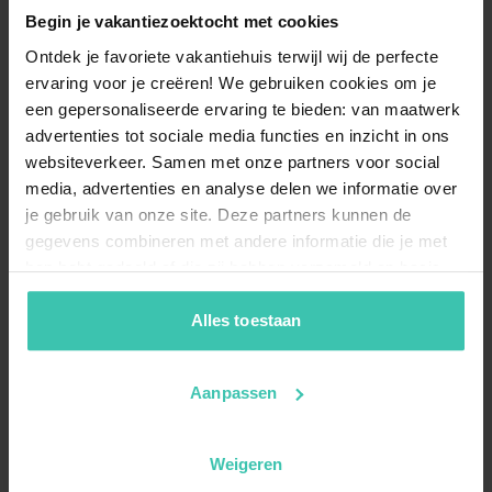
Begin je vakantiezoektocht met cookies
Ontdek je favoriete vakantiehuis terwijl wij de perfecte
ervaring voor je creëren! We gebruiken cookies om je
een gepersonaliseerde ervaring te bieden: van maatwerk
advertenties tot sociale media functies en inzicht in ons
websiteverkeer. Samen met onze partners voor social
media, advertenties en analyse delen we informatie over
je gebruik van onze site. Deze partners kunnen de
gegevens combineren met andere informatie die je met
hen hebt gedeeld of die zij hebben verzameld op basis
van je gebruik van hun diensten. Zo zorgen we ervoor dat
jouw vakantiezoektocht soepel en op maat verloopt!
Alles toestaan
Aanpassen
Weigeren